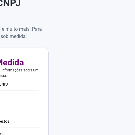
 CNPJ
s e muito mais. Para
 sob medida.
Medida
s informações sobre um
ncia.
 CNPJ
testos
es