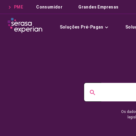
PME
Consumidor
Grandes Empresas
Soluções Pré-Pagas
Solu
Os dados
legis