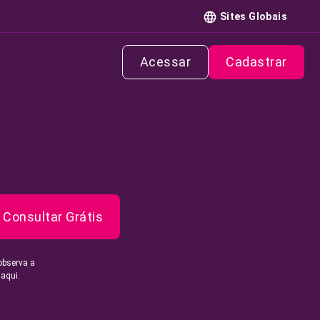
Sites Globais
Acessar
Cadastrar
Consultar Grátis
observa a
 aqui.