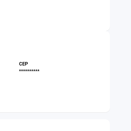
CEP
**********