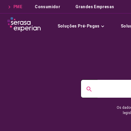
PME
Consumidor
Grandes Empresas
Soluções Pré-Pagas
Solu
Os dados
legis