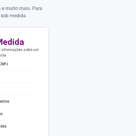
s e muito mais. Para
 sob medida.
Medida
s informações sobre um
ncia.
 CNPJ
testos
es
adas