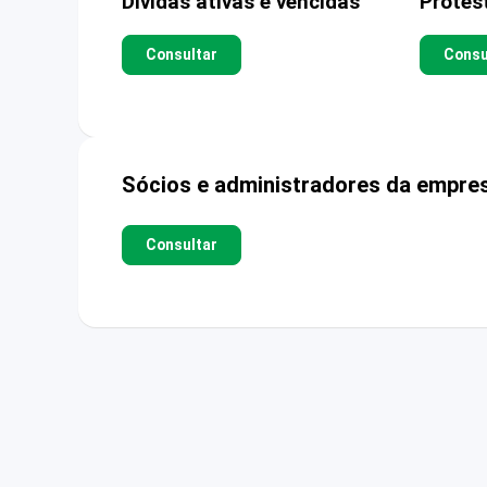
Dívidas ativas e vencidas
Protes
Consultar
Consu
Sócios e administradores da empre
Consultar