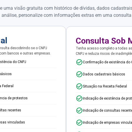
e uma visão gratuita com histórico de dívidas, dados cadastrai
 análise, personalize com informações extras em uma consulta
ial
Consulta Sob 
sulta descobrindo se o CNPJ
Tenha acesso completo a todas a
 com bancos e outras empresas.
CNPJ e reduza riscos de inadimplê
istência do CNPJ
Confirmação de existência do
básicos
Dados cadastrais básicos
a Federal
Situação na Receita Federal
ência de protestos
Indicação de existência de pro
ltas recentes
Indicação de consultas recent
esas vinculadas
Indicação de empresas vincul