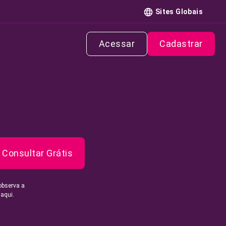
Sites Globais
Acessar
Cadastrar
Consultar Grátis
observa a
 aqui.