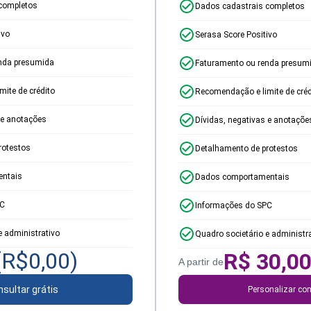
completos
Dados cadastrais completos
ivo
Serasa Score Positivo
nda presumida
Faturamento ou renda presum
ite de crédito
Recomendação e limite de créd
 e anotações
Dívidas, negativas e anotaçõe
rotestos
Detalhamento de protestos
ntais
Dados comportamentais
PC
Informações do SPC
e administrativo
Quadro societário e administr
(R$
0,00
)
R$
30,0
A partir de
sultar grátis
Personalizar con