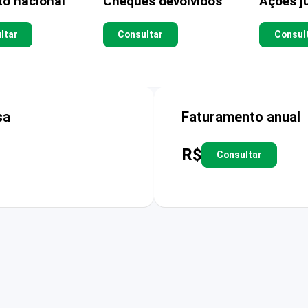
to nacional
Cheques devolvidos
Ações ju
ltar
Consultar
Consul
sa
Faturamento anual
R$
Consultar