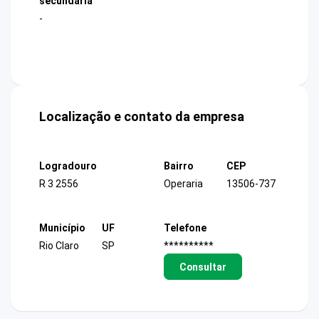
secundária
-
Localização e contato da empresa
Logradouro
Bairro
CEP
R 3 2556
Operaria
13506-737
Município
UF
Telefone
Rio Claro
SP
**********
Consultar