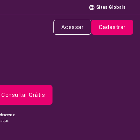
Sites Globais
Acessar
Cadastrar
Consultar Grátis
observa a
 aqui.