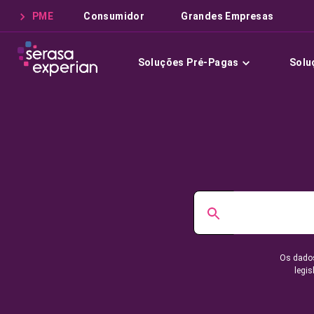
PME
Consumidor
Grandes Empresas
Soluções Pré-Pagas
Solu
Os dados
legis