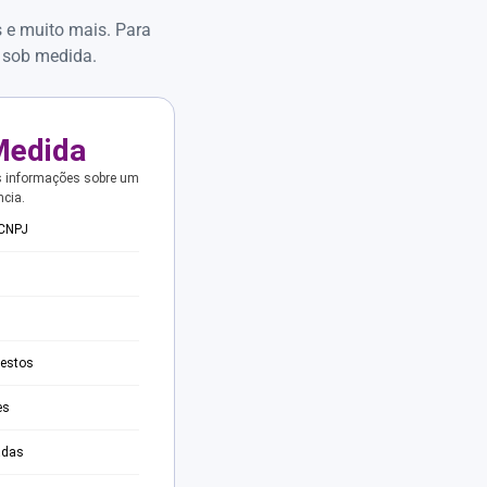
s e muito mais. Para
 sob medida.
Medida
s informações sobre um
ncia.
 CNPJ
testos
es
adas