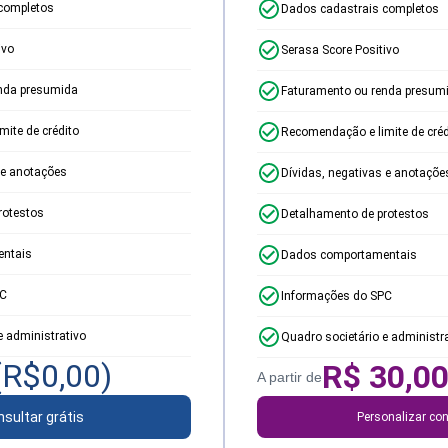
completos
Dados cadastrais completos
ivo
Serasa Score Positivo
nda presumida
Faturamento ou renda presum
ite de crédito
Recomendação e limite de créd
 e anotações
Dívidas, negativas e anotaçõe
rotestos
Detalhamento de protestos
ntais
Dados comportamentais
PC
Informações do SPC
e administrativo
Quadro societário e administr
(R$
0,00
)
R$
30,0
A partir de
sultar grátis
Personalizar con