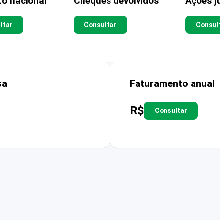
to nacional
Cheques devolvidos
Ações ju
ltar
Consultar
Consul
sa
Faturamento anual
R$
Consultar