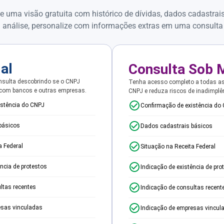
e uma visão gratuita com histórico de dívidas, dados cadastrai
 análise, personalize com informações extras em uma consulta
ial
Consulta Sob 
sulta descobrindo se o CNPJ
Tenha acesso completo a todas a
 com bancos e outras empresas.
CNPJ e reduza riscos de inadimplê
istência do CNPJ
Confirmação de existência do
básicos
Dados cadastrais básicos
a Federal
Situação na Receita Federal
ência de protestos
Indicação de existência de pro
ltas recentes
Indicação de consultas recent
esas vinculadas
Indicação de empresas vincul