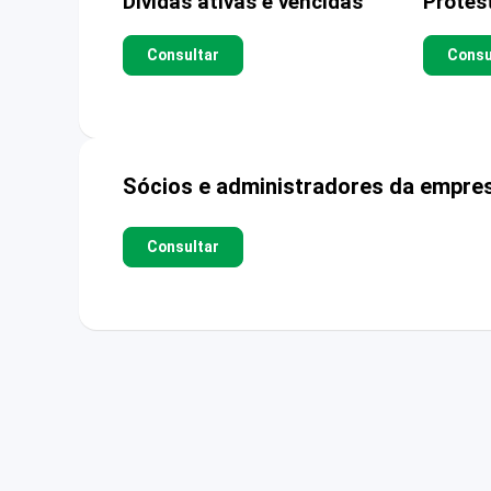
Dívidas ativas e vencidas
Protes
Consultar
Consu
Sócios e administradores da empre
Consultar