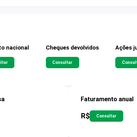
to nacional
Cheques devolvidos
Ações ju
ltar
Consultar
Consul
sa
Faturamento anual
R$
Consultar