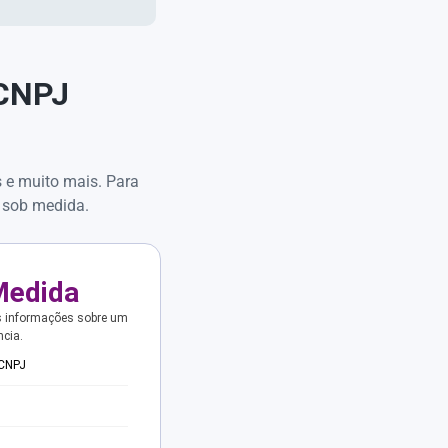
 CNPJ
s e muito mais. Para
 sob medida.
Medida
s informações sobre um
ncia.
 CNPJ