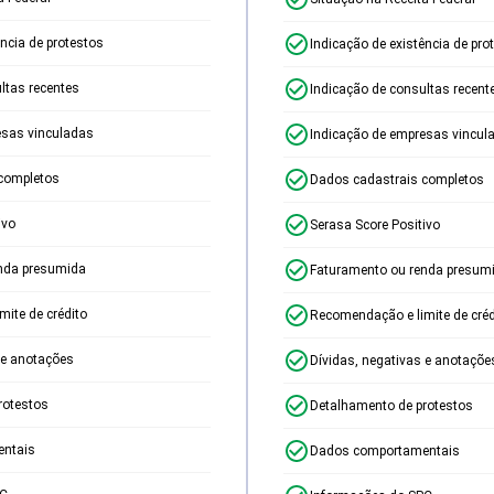
ência de protestos
Indicação de existência de pro
ltas recentes
Indicação de consultas recent
esas vinculadas
Indicação de empresas vincul
completos
Dados cadastrais completos
ivo
Serasa Score Positivo
nda presumida
Faturamento ou renda presum
ite de crédito
Recomendação e limite de créd
 e anotações
Dívidas, negativas e anotaçõe
rotestos
Detalhamento de protestos
ntais
Dados comportamentais