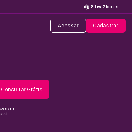
Sites Globais
Acessar
Cadastrar
Consultar Grátis
observa a
 aqui.