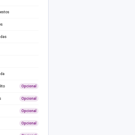
testos
es
adas
ida
ito
Opcional
s
Opcional
Opcional
Opcional