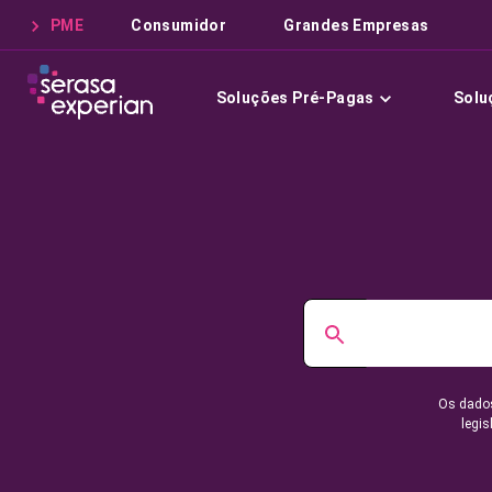
PME
Consumidor
Grandes Empresas
Soluções Pré-Pagas
Solu
Os dados
legis