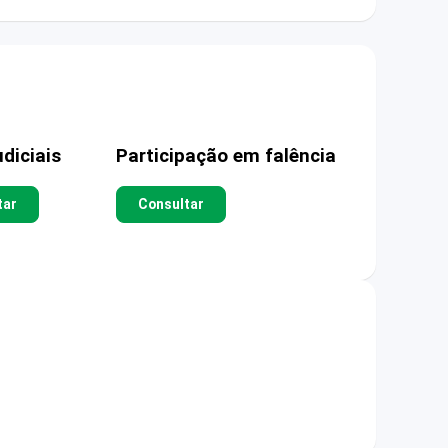
diciais
Participação em falência
tar
Consultar