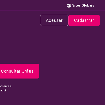
Sites Globais
Acessar
Cadastrar
Consultar Grátis
observa a
 aqui.