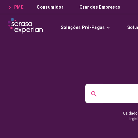
PME
Consumidor
Grandes Empresas
Soluções Pré-Pagas
Solu
Os dados
legis