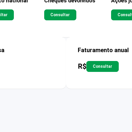
to nacional
Cheques devolvidos
Ações ju
ltar
Consultar
Consul
sa
Faturamento anual
R$
Consultar