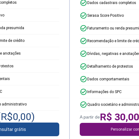
completos
Dados cadastrais completos
ivo
Serasa Score Positivo
nda presumida
Faturamento ou renda presum
ite de crédito
Recomendação e limite de créd
 e anotações
Dívidas, negativas e anotaçõe
rotestos
Detalhamento de protestos
ntais
Dados comportamentais
PC
Informações do SPC
e administrativo
Quadro societário e administr
(R$
0,00
)
R$
30,0
A partir de
sultar grátis
Personalizar con