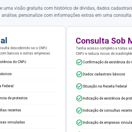
e uma visão gratuita com histórico de dívidas, dados cadastrai
 análise, personalize com informações extras em uma consulta
ial
Consulta Sob 
sulta descobrindo se o CNPJ
Tenha acesso completo a todas a
 com bancos e outras empresas.
CNPJ e reduza riscos de inadimplê
istência do CNPJ
Confirmação de existência do
básicos
Dados cadastrais básicos
a Federal
Situação na Receita Federal
ência de protestos
Indicação de existência de pro
ltas recentes
Indicação de consultas recent
esas vinculadas
Indicação de empresas vincul