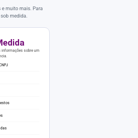
s e muito mais. Para
 sob medida.
Medida
s informações sobre um
ncia.
 CNPJ
testos
es
adas