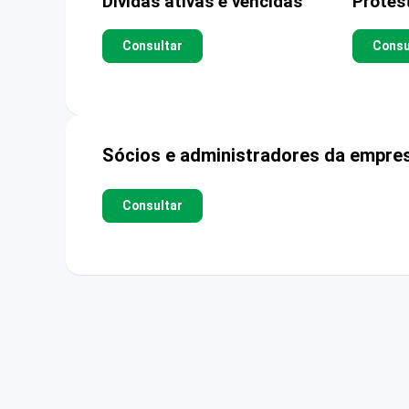
Dívidas ativas e vencidas
Protes
Consultar
Consu
Sócios e administradores da empre
Consultar