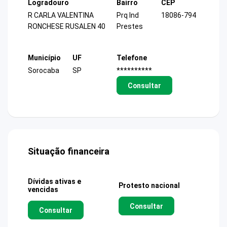
Logradouro
Bairro
CEP
R CARLA VALENTINA
Prq Ind
18086-794
RONCHESE RUSALEN 40
Prestes
Município
UF
Telefone
Sorocaba
SP
**********
Consultar
Situação financeira
Dívidas ativas e
Protesto nacional
vencidas
Consultar
Consultar