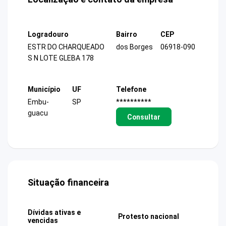
Logradouro
Bairro
CEP
ESTR DO CHARQUEADO
dos Borges
06918-090
S N LOTE GLEBA 178
Município
UF
Telefone
Embu-
SP
**********
guacu
Consultar
Situação financeira
Dívidas ativas e
Protesto nacional
vencidas