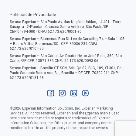
Políticas de Privacidade
Serasa Experian – São Paulo Av. das Nações Unidas, 14.401 - Torre
Sucupira - 24ºandar - Chácara Santo Antônio, São Paulo/SP -
CEP:04794-000 - CNPJ 62.173.620/0001-80
Serasa Experian – Blumenau Rua Dr. Léo de Carvalho, 74 – Sala 1105
– Bairro Velha, Blumenau/SC - CEP: 89036-239 CNPJ
62.173.620/0104-95
Serasa Experian – São Carlos Av. Doutor Heitor José Reali, 360, São
Carlos/SP CEP: 13571-385 CNPJ 62.173.620/0093-06
Serasa Experian – Brasília ST SCN, S/N, Qd 02, Bl C, 109, Sl 301, Ed.
Paulo Sarasate Bairro Asa Sul, Brasília – DF CEP: 70302-911 CNPJ
62.173.620/0131-68
©
2026
Experian Information Solutions, Inc. Experian Marketing
Services. All rights reserved. Experian and the Experian marks used
herein are service marks or registered trademarks of Experian
Information Solutions, Inc. Other product and company names
mentioned here in are the property of their respective owners.