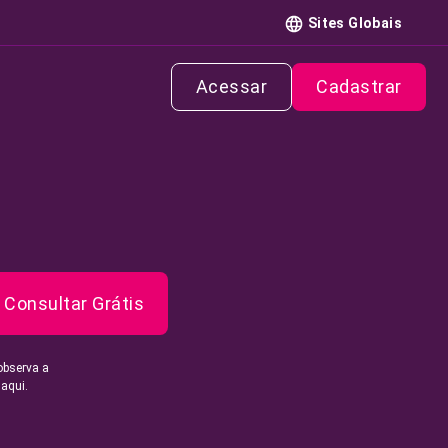
Sites Globais
Acessar
Cadastrar
Consultar Grátis
observa a
 aqui.