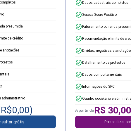
completos
Dados cadastrais completos
ivo
Serasa Score Positivo
nda presumida
Faturamento ou renda presum
ite de crédito
Recomendação e limite de créd
 e anotações
Dívidas, negativas e anotaçõe
rotestos
Detalhamento de protestos
ntais
Dados comportamentais
PC
Informações do SPC
e administrativo
Quadro societário e administr
(R$
0,00
)
R$
30,0
A partir de
sultar grátis
Personalizar con