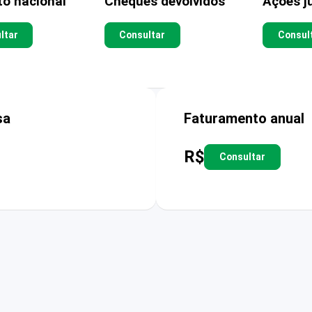
to nacional
Cheques devolvidos
Ações ju
ltar
Consultar
Consul
sa
Faturamento anual
R$
Consultar