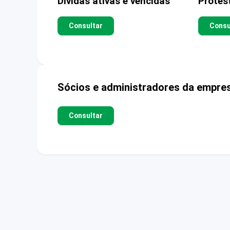
Dívidas ativas e vencidas
Protes
Consultar
Consu
Sócios e administradores da empre
Consultar