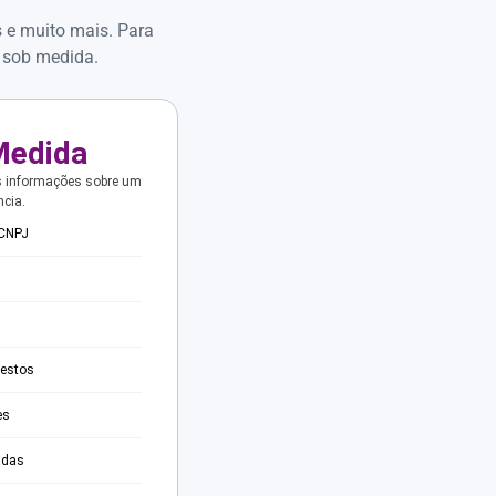
s e muito mais. Para
 sob medida.
Medida
s informações sobre um
ncia.
 CNPJ
testos
es
adas