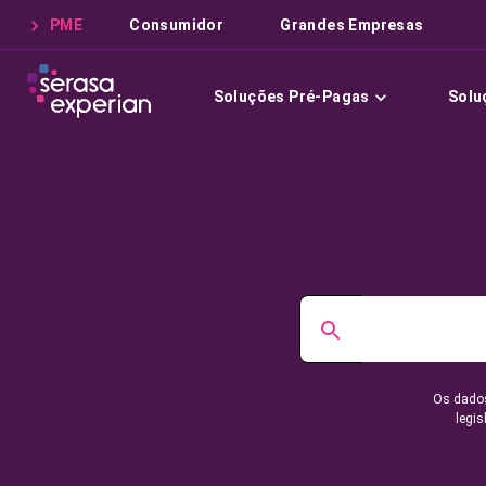
PME
Consumidor
Grandes Empresas
Soluções Pré-Pagas
Solu
Os dados
legis