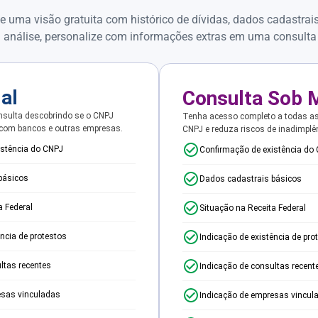
e uma visão gratuita com histórico de dívidas, dados cadastrai
 análise, personalize com informações extras em uma consulta
ial
Consulta Sob 
sulta descobrindo se o CNPJ
Tenha acesso completo a todas a
 com bancos e outras empresas.
CNPJ e reduza riscos de inadimplê
istência do CNPJ
Confirmação de existência do
básicos
Dados cadastrais básicos
a Federal
Situação na Receita Federal
ência de protestos
Indicação de existência de pro
ltas recentes
Indicação de consultas recent
esas vinculadas
Indicação de empresas vincul