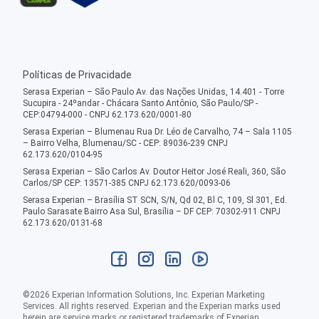
Políticas de Privacidade
Serasa Experian – São Paulo Av. das Nações Unidas, 14.401 - Torre
Sucupira - 24ºandar - Chácara Santo Antônio, São Paulo/SP -
CEP:04794-000 - CNPJ 62.173.620/0001-80
Serasa Experian – Blumenau Rua Dr. Léo de Carvalho, 74 – Sala 1105
– Bairro Velha, Blumenau/SC - CEP: 89036-239 CNPJ
62.173.620/0104-95
Serasa Experian – São Carlos Av. Doutor Heitor José Reali, 360, São
Carlos/SP CEP: 13571-385 CNPJ 62.173.620/0093-06
Serasa Experian – Brasília ST SCN, S/N, Qd 02, Bl C, 109, Sl 301, Ed.
Paulo Sarasate Bairro Asa Sul, Brasília – DF CEP: 70302-911 CNPJ
62.173.620/0131-68
©
2026
Experian Information Solutions, Inc. Experian Marketing
Services. All rights reserved. Experian and the Experian marks used
herein are service marks or registered trademarks of Experian