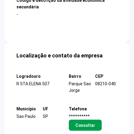
Código e descrição da atividade econômica
secundária
-
Localização e contato da empresa
Logradouro
Bairro
CEP
R STA ELENA 507
Parque Sao
08210-040
Jorge
Município
UF
Telefone
Sao Paulo
SP
**********
Consultar