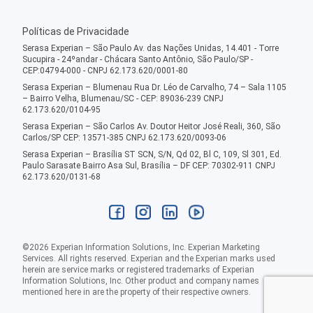
Políticas de Privacidade
Serasa Experian – São Paulo Av. das Nações Unidas, 14.401 - Torre
Sucupira - 24ºandar - Chácara Santo Antônio, São Paulo/SP -
CEP:04794-000 - CNPJ 62.173.620/0001-80
Serasa Experian – Blumenau Rua Dr. Léo de Carvalho, 74 – Sala 1105
– Bairro Velha, Blumenau/SC - CEP: 89036-239 CNPJ
62.173.620/0104-95
Serasa Experian – São Carlos Av. Doutor Heitor José Reali, 360, São
Carlos/SP CEP: 13571-385 CNPJ 62.173.620/0093-06
Serasa Experian – Brasília ST SCN, S/N, Qd 02, Bl C, 109, Sl 301, Ed.
Paulo Sarasate Bairro Asa Sul, Brasília – DF CEP: 70302-911 CNPJ
62.173.620/0131-68
©
2026
Experian Information Solutions, Inc. Experian Marketing
Services. All rights reserved. Experian and the Experian marks used
herein are service marks or registered trademarks of Experian
Information Solutions, Inc. Other product and company names
mentioned here in are the property of their respective owners.