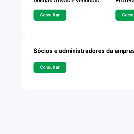
Dívidas ativas e vencidas
Protes
Consultar
Consu
Sócios e administradores da empre
Consultar