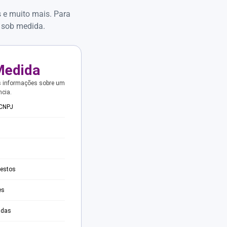
s e muito mais. Para
 sob medida.
Medida
s informações sobre um
ncia.
 CNPJ
testos
es
adas