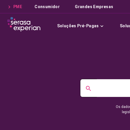
PME
Consumidor
Grandes Empresas
Soluções Pré-Pagas
Solu
Os dados
legis