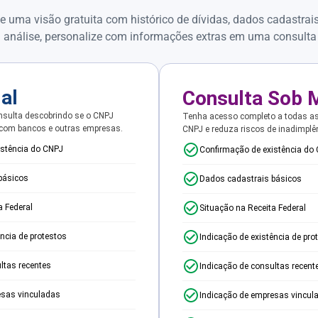
e uma visão gratuita com histórico de dívidas, dados cadastrai
 análise, personalize com informações extras em uma consulta
ial
Consulta Sob 
sulta descobrindo se o CNPJ
Tenha acesso completo a todas a
 com bancos e outras empresas.
CNPJ e reduza riscos de inadimplê
istência do CNPJ
Confirmação de existência do
básicos
Dados cadastrais básicos
a Federal
Situação na Receita Federal
ência de protestos
Indicação de existência de pro
ltas recentes
Indicação de consultas recent
esas vinculadas
Indicação de empresas vincul