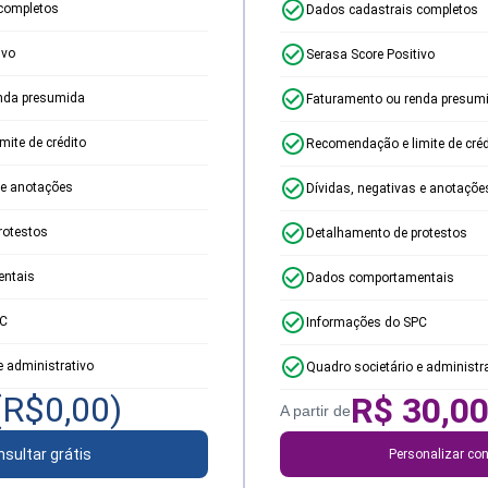
completos
Dados cadastrais completos
ivo
Serasa Score Positivo
nda presumida
Faturamento ou renda presum
ite de crédito
Recomendação e limite de créd
 e anotações
Dívidas, negativas e anotaçõe
rotestos
Detalhamento de protestos
ntais
Dados comportamentais
PC
Informações do SPC
e administrativo
Quadro societário e administr
(R$
0,00
)
R$
30,0
A partir de
sultar grátis
Personalizar con