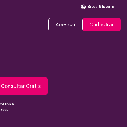
Sites Globais
Acessar
Cadastrar
Consultar Grátis
observa a
 aqui.