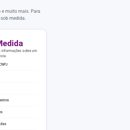
s e muito mais. Para
 sob medida.
Medida
s informações sobre um
ncia.
 CNPJ
testos
es
adas