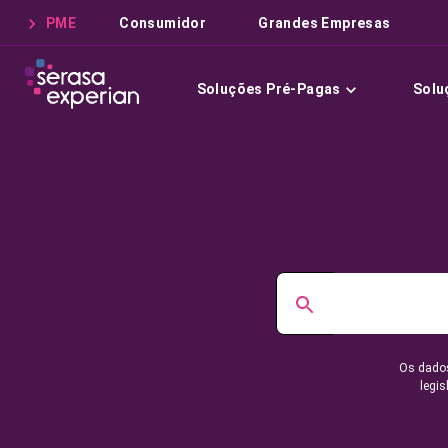
PME
Consumidor
Grandes Empresas
Soluções Pré-Pagas
Solu
Os dados
legis