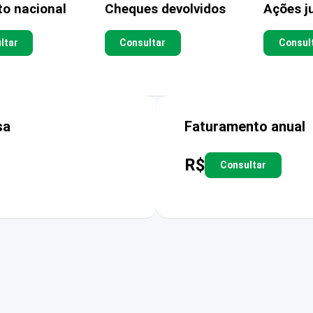
to nacional
Cheques devolvidos
Ações ju
ltar
Consultar
Consul
sa
Faturamento anual
R$
Consultar