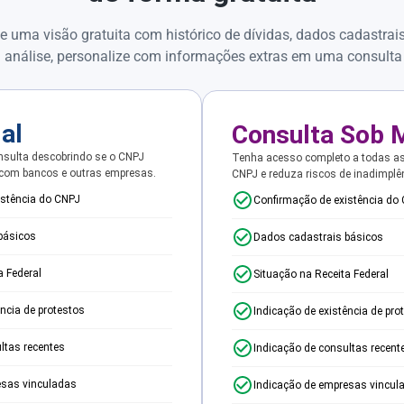
e uma visão gratuita com histórico de dívidas, dados cadastrai
 análise, personalize com informações extras em uma consulta
ial
Consulta Sob 
sulta descobrindo se o CNPJ
Tenha acesso completo a todas a
 com bancos e outras empresas.
CNPJ e reduza riscos de inadimplê
istência do CNPJ
Confirmação de existência do
básicos
Dados cadastrais básicos
a Federal
Situação na Receita Federal
ência de protestos
Indicação de existência de pro
ltas recentes
Indicação de consultas recent
esas vinculadas
Indicação de empresas vincul