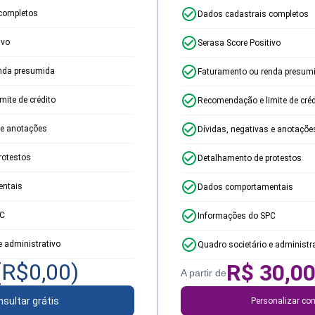
completos
Dados cadastrais completos
ivo
Serasa Score Positivo
nda presumida
Faturamento ou renda presum
ite de crédito
Recomendação e limite de créd
 e anotações
Dívidas, negativas e anotaçõe
rotestos
Detalhamento de protestos
ntais
Dados comportamentais
PC
Informações do SPC
e administrativo
Quadro societário e administr
(R$
0,00
)
R$
30,0
A partir de
sultar grátis
Personalizar con