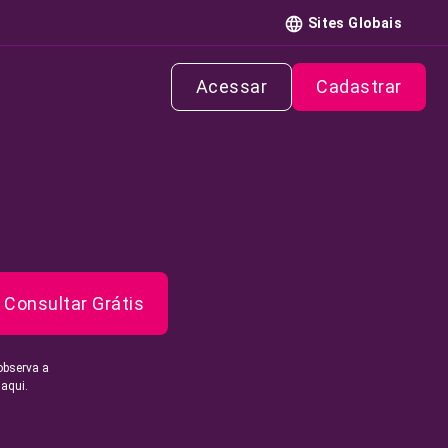
Sites Globais
Acessar
Cadastrar
Consultar Grátis
observa a
 aqui.