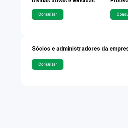
Dívidas ativas e vencidas
Protes
Consultar
Consu
Sócios e administradores da empre
Consultar