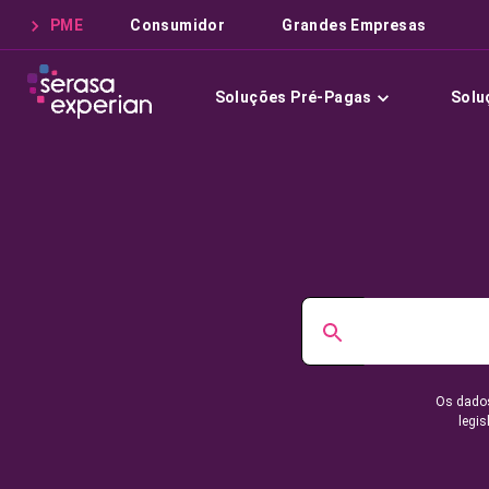
PME
Consumidor
Grandes Empresas
Soluções Pré-Pagas
Solu
Os dados
legis