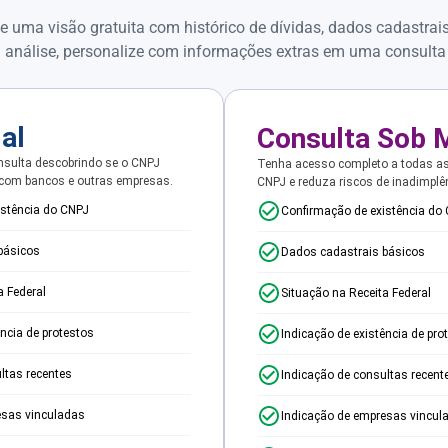
e uma visão gratuita com histórico de dívidas, dados cadastrai
 análise, personalize com informações extras em uma consulta
ial
Consulta Sob 
sulta descobrindo se o CNPJ
Tenha acesso completo a todas a
 com bancos e outras empresas.
CNPJ e reduza riscos de inadimplê
istência do CNPJ
Confirmação de existência do
básicos
Dados cadastrais básicos
a Federal
Situação na Receita Federal
ência de protestos
Indicação de existência de pro
ltas recentes
Indicação de consultas recent
esas vinculadas
Indicação de empresas vincul