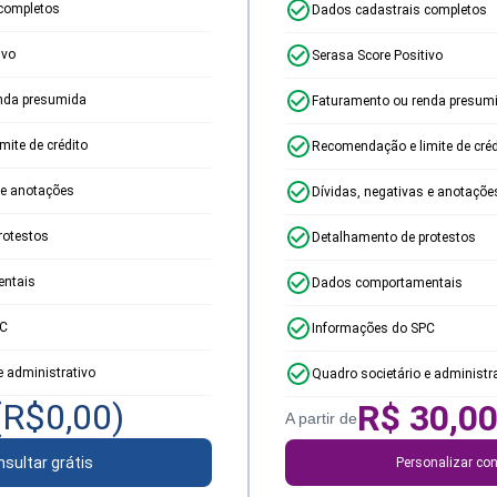
completos
Dados cadastrais completos
ivo
Serasa Score Positivo
nda presumida
Faturamento ou renda presum
ite de crédito
Recomendação e limite de créd
 e anotações
Dívidas, negativas e anotaçõe
rotestos
Detalhamento de protestos
ntais
Dados comportamentais
PC
Informações do SPC
e administrativo
Quadro societário e administr
(R$
0,00
)
R$
30,0
A partir de
sultar grátis
Personalizar con