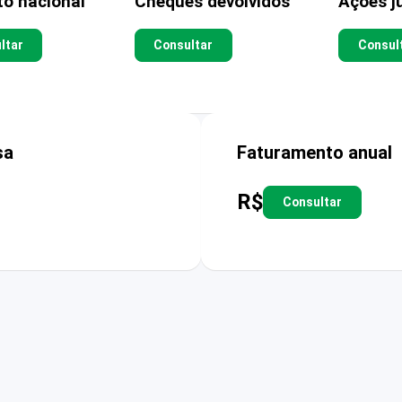
to nacional
Cheques devolvidos
Ações ju
ltar
Consultar
Consul
sa
Faturamento anual
R$
Consultar