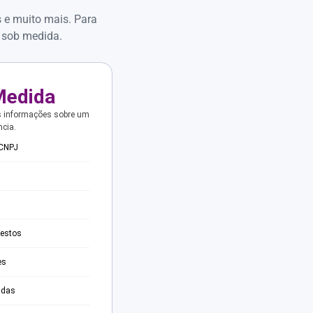
s e muito mais. Para
 sob medida.
Medida
s informações sobre um
ncia.
 CNPJ
testos
es
adas