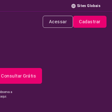
Sites Globais
Acessar
Cadastrar
Consultar Grátis
observa a
 aqui.