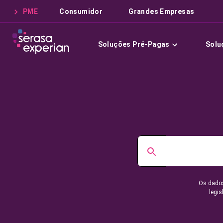
PME
Consumidor
Grandes Empresas
Soluções Pré-Pagas
Solu
Os dados
legis