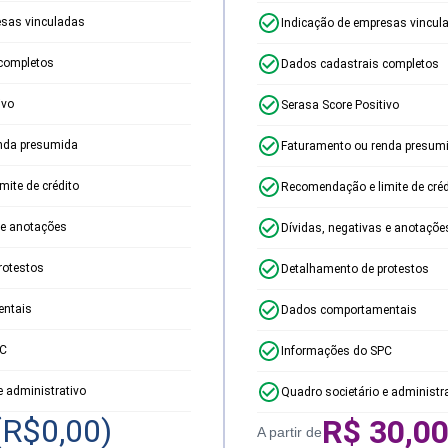
esas vinculadas
Indicação de empresas vincul
completos
Dados cadastrais completos
ivo
Serasa Score Positivo
nda presumida
Faturamento ou renda presum
ite de crédito
Recomendação e limite de créd
 e anotações
Dívidas, negativas e anotaçõe
rotestos
Detalhamento de protestos
ntais
Dados comportamentais
PC
Informações do SPC
e administrativo
Quadro societário e administr
(R$
0,00
)
R$
30,0
A partir de