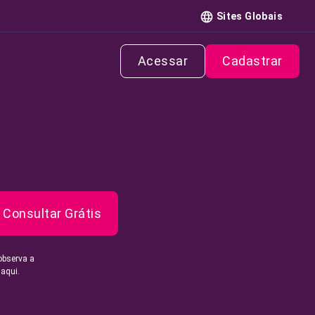
Sites Globais
Acessar
Cadastrar
Consultar Grátis
observa a
 aqui.