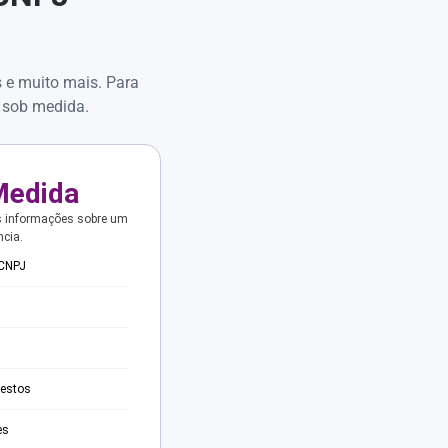
s e muito mais. Para
 sob medida.
Medida
s informações sobre um
ncia.
 CNPJ
testos
es