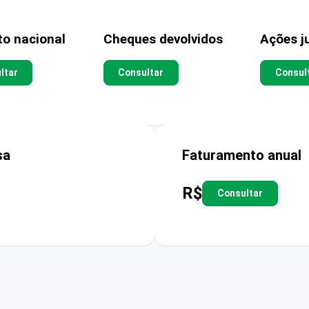
to nacional
Cheques devolvidos
Ações ju
ltar
Consultar
Consul
sa
Faturamento anual
R$
Consultar