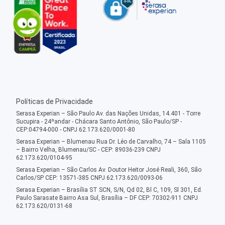
Políticas de Privacidade
Serasa Experian – São Paulo Av. das Nações Unidas, 14.401 - Torre
Sucupira - 24ºandar - Chácara Santo Antônio, São Paulo/SP -
CEP:04794-000 - CNPJ 62.173.620/0001-80
Serasa Experian – Blumenau Rua Dr. Léo de Carvalho, 74 – Sala 1105
– Bairro Velha, Blumenau/SC - CEP: 89036-239 CNPJ
62.173.620/0104-95
Serasa Experian – São Carlos Av. Doutor Heitor José Reali, 360, São
Carlos/SP CEP: 13571-385 CNPJ 62.173.620/0093-06
Serasa Experian – Brasília ST SCN, S/N, Qd 02, Bl C, 109, Sl 301, Ed.
Paulo Sarasate Bairro Asa Sul, Brasília – DF CEP: 70302-911 CNPJ
62.173.620/0131-68