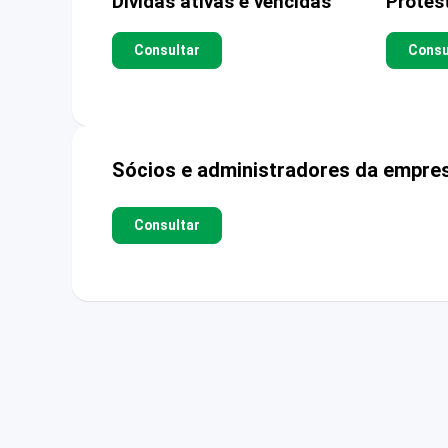
Dívidas ativas e vencidas
Protes
Consultar
Consu
Sócios e administradores da empre
Consultar