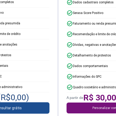
completos
Dados cadastrais completos
ivo
Serasa Score Positivo
nda presumida
Faturamento ou renda presum
ite de crédito
Recomendação e limite de créd
 e anotações
Dívidas, negativas e anotaçõe
rotestos
Detalhamento de protestos
ntais
Dados comportamentais
PC
Informações do SPC
e administrativo
Quadro societário e administr
(R$
0,00
)
R$
30,0
A partir de
sultar grátis
Personalizar con