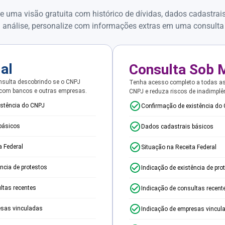
e uma visão gratuita com histórico de dívidas, dados cadastrai
 análise, personalize com informações extras em uma consulta
ial
Consulta Sob 
sulta descobrindo se o CNPJ
Tenha acesso completo a todas a
 com bancos e outras empresas.
CNPJ e reduza riscos de inadimplê
istência do CNPJ
Confirmação de existência do
básicos
Dados cadastrais básicos
a Federal
Situação na Receita Federal
ência de protestos
Indicação de existência de pro
ltas recentes
Indicação de consultas recent
esas vinculadas
Indicação de empresas vincul