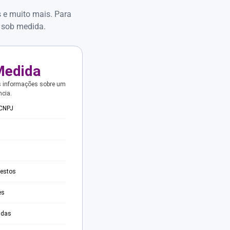
s e muito mais. Para
 sob medida.
Medida
s informações sobre um
ncia.
 CNPJ
testos
es
adas