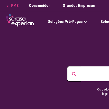
PME
Consumidor
Grandes Empresas
Soluções Pré-Pagas
Solu
Os dados
legis