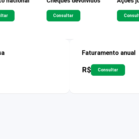
to nacional
Cheques devolvidos
Ações ju
ltar
Consultar
Consul
sa
Faturamento anual
R$
Consultar