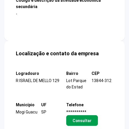
Código e descrição da atividade econômica
secundária
-
Localização e contato da empresa
Logradouro
Bairro
CEP
R ISRAEL DE MELLO 129
Lot Parque
13844-312
do Estad
Município
UF
Telefone
Mogi Guacu
SP
**********
Consultar