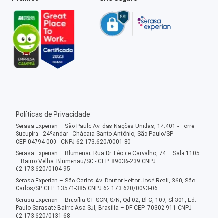
Políticas de Privacidade
Serasa Experian – São Paulo Av. das Nações Unidas, 14.401 - Torre
Sucupira - 24ºandar - Chácara Santo Antônio, São Paulo/SP -
CEP:04794-000 - CNPJ 62.173.620/0001-80
Serasa Experian – Blumenau Rua Dr. Léo de Carvalho, 74 – Sala 1105
– Bairro Velha, Blumenau/SC - CEP: 89036-239 CNPJ
62.173.620/0104-95
Serasa Experian – São Carlos Av. Doutor Heitor José Reali, 360, São
Carlos/SP CEP: 13571-385 CNPJ 62.173.620/0093-06
Serasa Experian – Brasília ST SCN, S/N, Qd 02, Bl C, 109, Sl 301, Ed.
Paulo Sarasate Bairro Asa Sul, Brasília – DF CEP: 70302-911 CNPJ
62.173.620/0131-68