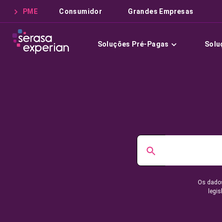
PME
Consumidor
Grandes Empresas
Soluções Pré-Pagas
Solu
Os dados
legis