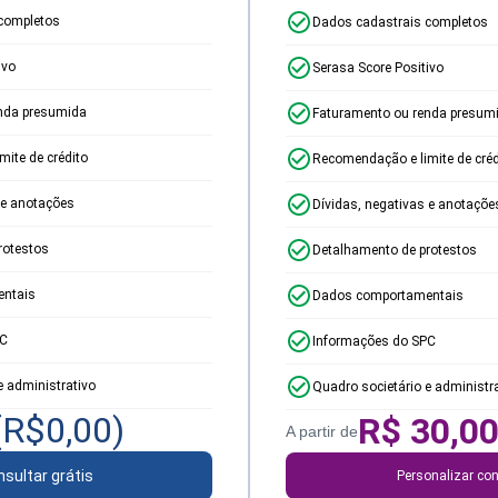
completos
Dados cadastrais completos
ivo
Serasa Score Positivo
nda presumida
Faturamento ou renda presum
ite de crédito
Recomendação e limite de créd
 e anotações
Dívidas, negativas e anotaçõe
rotestos
Detalhamento de protestos
ntais
Dados comportamentais
PC
Informações do SPC
e administrativo
Quadro societário e administr
(R$
0,00
)
R$
30,0
A partir de
sultar grátis
Personalizar con