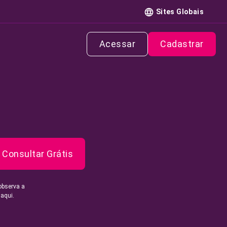
Sites Globais
Acessar
Cadastrar
Consultar Grátis
observa a
 aqui.