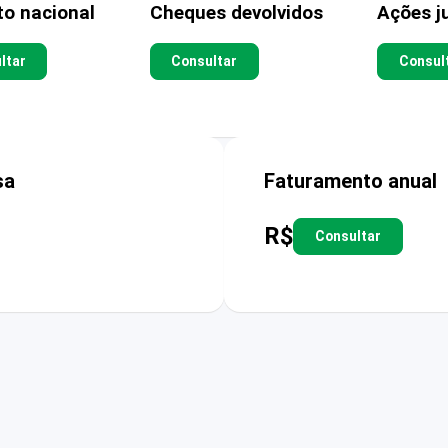
to nacional
Cheques devolvidos
Ações ju
ltar
Consultar
Consul
sa
Faturamento anual
R$
Consultar