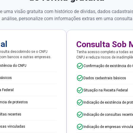
e uma visão gratuita com histórico de dívidas, dados cadastrai
 análise, personalize com informações extras em uma consulta
ial
Consulta Sob 
sulta descobrindo se o CNPJ
Tenha acesso completo a todas a
 com bancos e outras empresas.
CNPJ e reduza riscos de inadimplê
istência do CNPJ
Confirmação de existência do
básicos
Dados cadastrais básicos
a Federal
Situação na Receita Federal
ência de protestos
Indicação de existência de pro
ltas recentes
Indicação de consultas recent
esas vinculadas
Indicação de empresas vincul