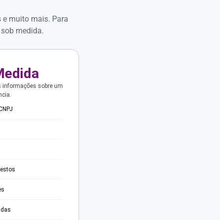
s e muito mais. Para
 sob medida.
Medida
s informações sobre um
ncia.
 CNPJ
testos
es
adas