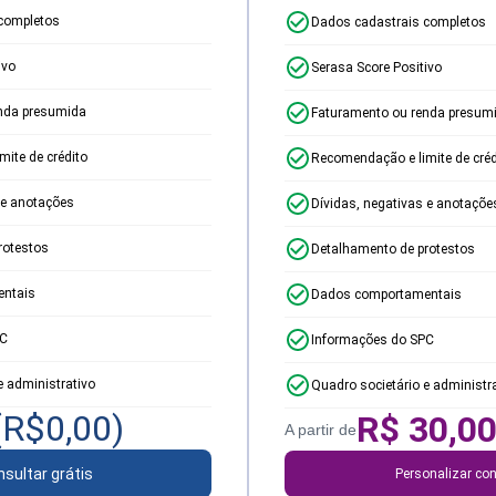
completos
Dados cadastrais completos
ivo
Serasa Score Positivo
nda presumida
Faturamento ou renda presum
ite de crédito
Recomendação e limite de créd
 e anotações
Dívidas, negativas e anotaçõe
rotestos
Detalhamento de protestos
ntais
Dados comportamentais
PC
Informações do SPC
e administrativo
Quadro societário e administr
(R$
0,00
)
R$
30,0
A partir de
sultar grátis
Personalizar con