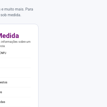
s e muito mais. Para
 sob medida.
Medida
s informações sobre um
ncia.
 CNPJ
testos
es
adas