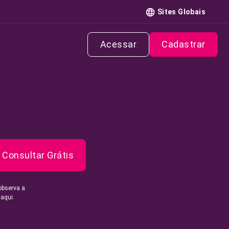
Sites Globais
Acessar
Cadastrar
Consultar Grátis
observa a
 aqui.