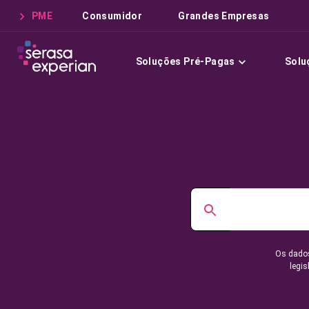
PME
Consumidor
Grandes Empresas
Soluções Pré-Pagas
Solu
Os dados
legis