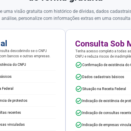
e uma visão gratuita com histórico de dívidas, dados cadastrai
 análise, personalize com informações extras em uma consulta
ial
Consulta Sob 
sulta descobrindo se o CNPJ
Tenha acesso completo a todas a
 com bancos e outras empresas.
CNPJ e reduza riscos de inadimplê
istência do CNPJ
Confirmação de existência do
básicos
Dados cadastrais básicos
a Federal
Situação na Receita Federal
ência de protestos
Indicação de existência de pro
ltas recentes
Indicação de consultas recent
esas vinculadas
Indicação de empresas vincul