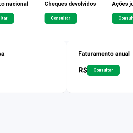
to nacional
Cheques devolvidos
Ações ju
ltar
Consultar
Consul
sa
Faturamento anual
R$
Consultar