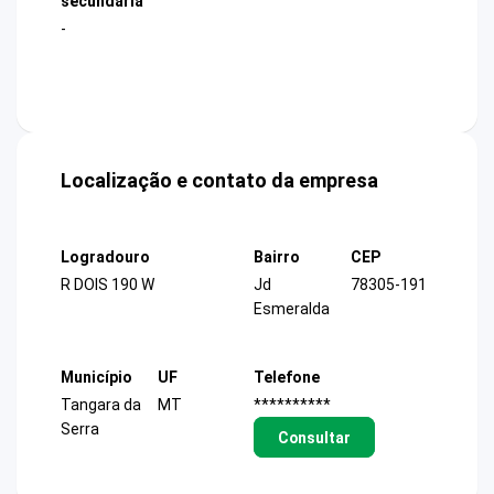
secundária
-
Localização e contato da empresa
Logradouro
Bairro
CEP
R DOIS 190 W
Jd
78305-191
Esmeralda
Município
UF
Telefone
Tangara da
MT
**********
Serra
Consultar