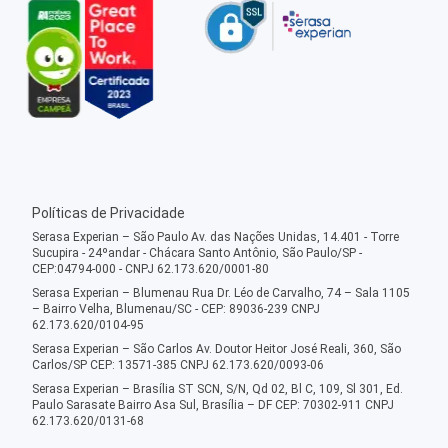
Políticas de Privacidade
Serasa Experian – São Paulo Av. das Nações Unidas, 14.401 - Torre
Sucupira - 24ºandar - Chácara Santo Antônio, São Paulo/SP -
CEP:04794-000 - CNPJ 62.173.620/0001-80
Serasa Experian – Blumenau Rua Dr. Léo de Carvalho, 74 – Sala 1105
– Bairro Velha, Blumenau/SC - CEP: 89036-239 CNPJ
62.173.620/0104-95
Serasa Experian – São Carlos Av. Doutor Heitor José Reali, 360, São
Carlos/SP CEP: 13571-385 CNPJ 62.173.620/0093-06
Serasa Experian – Brasília ST SCN, S/N, Qd 02, Bl C, 109, Sl 301, Ed.
Paulo Sarasate Bairro Asa Sul, Brasília – DF CEP: 70302-911 CNPJ
62.173.620/0131-68