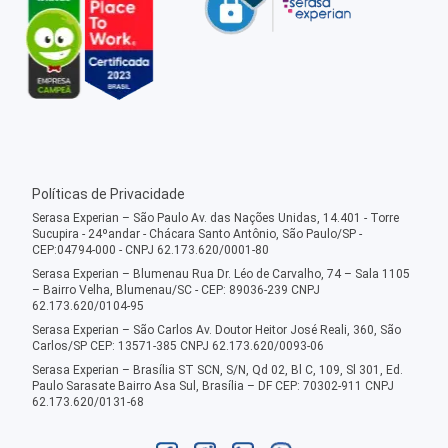
Políticas de Privacidade
Serasa Experian – São Paulo Av. das Nações Unidas, 14.401 - Torre
Sucupira - 24ºandar - Chácara Santo Antônio, São Paulo/SP -
CEP:04794-000 - CNPJ 62.173.620/0001-80
Serasa Experian – Blumenau Rua Dr. Léo de Carvalho, 74 – Sala 1105
– Bairro Velha, Blumenau/SC - CEP: 89036-239 CNPJ
62.173.620/0104-95
Serasa Experian – São Carlos Av. Doutor Heitor José Reali, 360, São
Carlos/SP CEP: 13571-385 CNPJ 62.173.620/0093-06
Serasa Experian – Brasília ST SCN, S/N, Qd 02, Bl C, 109, Sl 301, Ed.
Paulo Sarasate Bairro Asa Sul, Brasília – DF CEP: 70302-911 CNPJ
62.173.620/0131-68