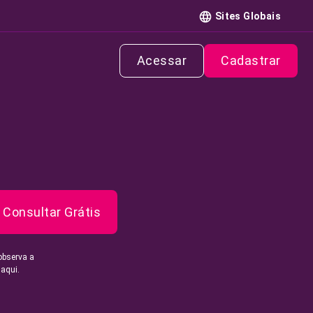
Sites Globais
Acessar
Cadastrar
Consultar Grátis
observa a
 aqui.