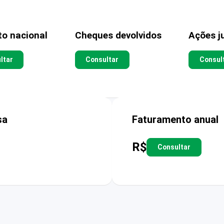
to nacional
Cheques devolvidos
Ações ju
ltar
Consultar
Consul
sa
Faturamento anual
R$
Consultar