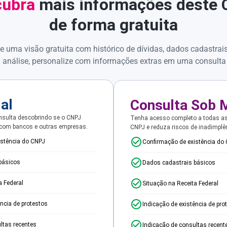
ubra
mais informações deste
de forma gratuita
e uma visão gratuita com histórico de dívidas, dados cadastrai
 análise, personalize com informações extras em uma consulta
ial
Consulta Sob 
sulta descobrindo se o CNPJ
Tenha acesso completo a todas a
 com bancos e outras empresas.
CNPJ e reduza riscos de inadimplê
istência do CNPJ
Confirmação de existência do
básicos
Dados cadastrais básicos
a Federal
Situação na Receita Federal
ência de protestos
Indicação de existência de pro
ltas recentes
Indicação de consultas recent