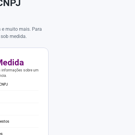
 CNPJ
s e muito mais. Para
 sob medida.
Medida
s informações sobre um
ncia.
 CNPJ
testos
es