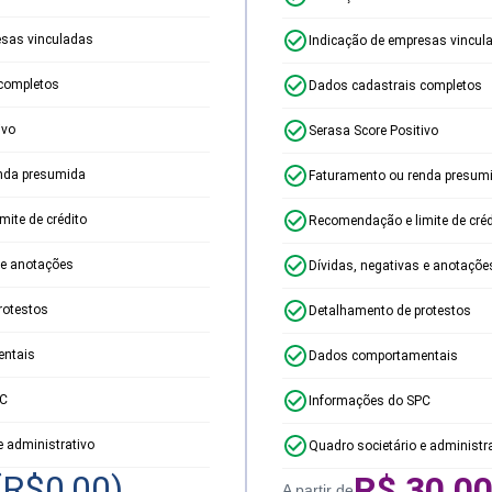
esas vinculadas
Indicação de empresas vincul
completos
Dados cadastrais completos
ivo
Serasa Score Positivo
nda presumida
Faturamento ou renda presum
ite de crédito
Recomendação e limite de créd
 e anotações
Dívidas, negativas e anotaçõe
rotestos
Detalhamento de protestos
ntais
Dados comportamentais
PC
Informações do SPC
e administrativo
Quadro societário e administr
(R$
0,00
)
R$
30,0
A partir de