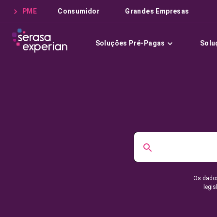
PME
Consumidor
Grandes Empresas
Soluções Pré-Pagas
Solu
Os dados
legis