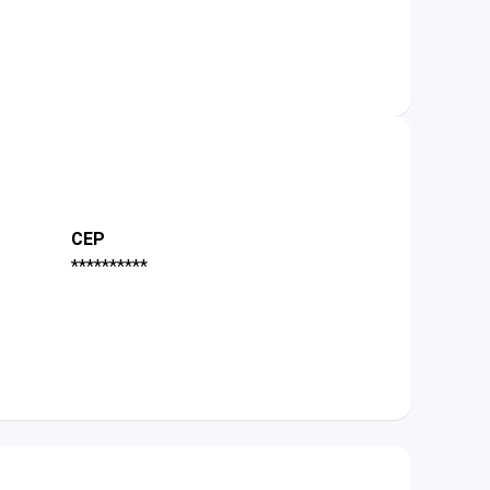
CEP
**********