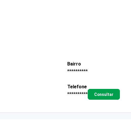
Bairro
**********
Telefone
**********
Consultar