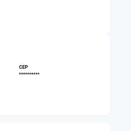
CEP
**********