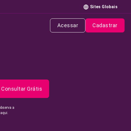
Sites Globais
Acessar
Cadastrar
Consultar Grátis
observa a
 aqui.