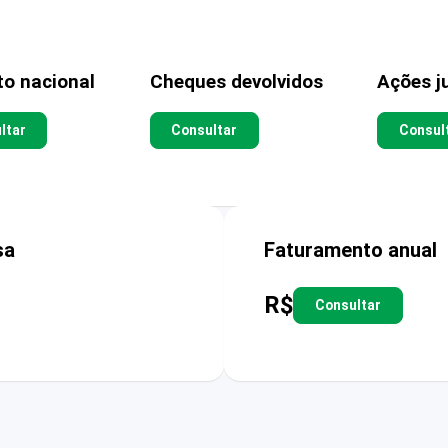
to nacional
Cheques devolvidos
Ações ju
ltar
Consultar
Consul
sa
Faturamento anual
R$
Consultar