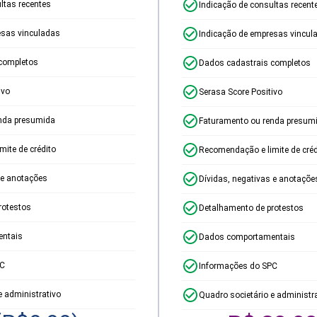
ltas recentes
Indicação de consultas recent
esas vinculadas
Indicação de empresas vincul
completos
Dados cadastrais completos
ivo
Serasa Score Positivo
nda presumida
Faturamento ou renda presum
ite de crédito
Recomendação e limite de créd
 e anotações
Dívidas, negativas e anotaçõe
rotestos
Detalhamento de protestos
ntais
Dados comportamentais
PC
Informações do SPC
e administrativo
Quadro societário e administr