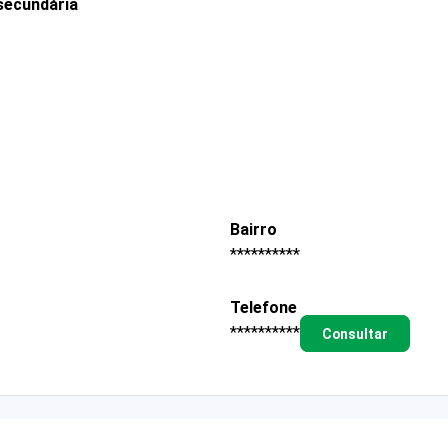
secundária
Bairro
**********
Telefone
**********
Consultar