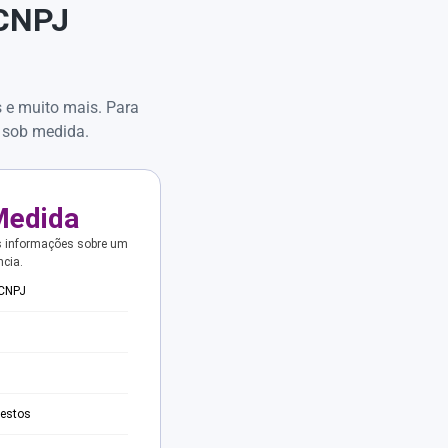
 CNPJ
s e muito mais. Para
 sob medida.
Medida
s informações sobre um
ncia.
 CNPJ
testos