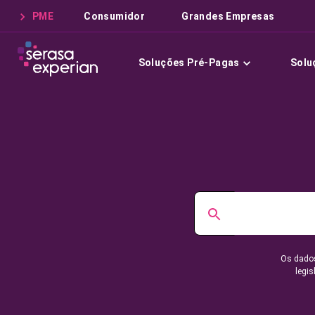
PME
Consumidor
Grandes Empresas
Soluções Pré-Pagas
Solu
Os dados
legis