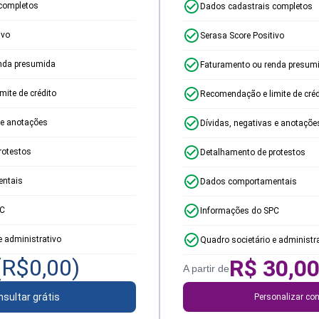
completos
Dados cadastrais completos
ivo
Serasa Score Positivo
nda presumida
Faturamento ou renda presum
ite de crédito
Recomendação e limite de créd
 e anotações
Dívidas, negativas e anotaçõe
rotestos
Detalhamento de protestos
ntais
Dados comportamentais
PC
Informações do SPC
e administrativo
Quadro societário e administr
(R$
0,00
)
R$
30,0
A partir de
sultar grátis
Personalizar con