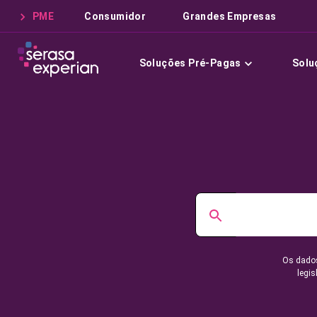
PME
Consumidor
Grandes Empresas
Soluções Pré-Pagas
Solu
Os dados
legis