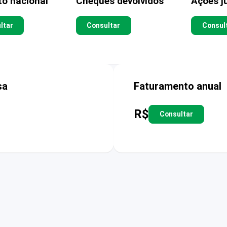
to nacional
Cheques devolvidos
Ações ju
ltar
Consultar
Consul
sa
Faturamento anual
R$
Consultar