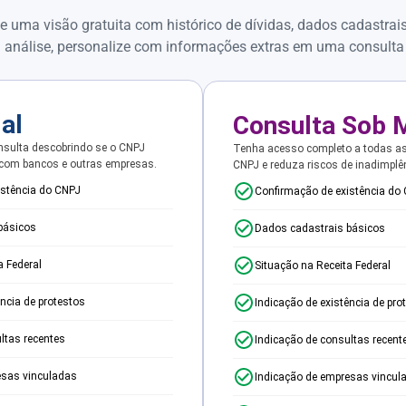
e uma visão gratuita com histórico de dívidas, dados cadastrai
 análise, personalize com informações extras em uma consulta
ial
Consulta Sob 
sulta descobrindo se o CNPJ
Tenha acesso completo a todas a
 com bancos e outras empresas.
CNPJ e reduza riscos de inadimplê
istência do CNPJ
Confirmação de existência do
básicos
Dados cadastrais básicos
a Federal
Situação na Receita Federal
ência de protestos
Indicação de existência de pro
ltas recentes
Indicação de consultas recent
esas vinculadas
Indicação de empresas vincul