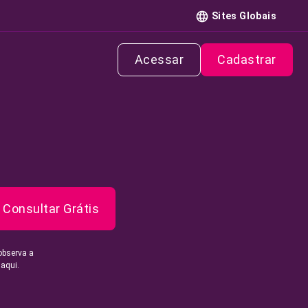
Sites Globais
Acessar
Cadastrar
Consultar Grátis
observa a
 aqui.