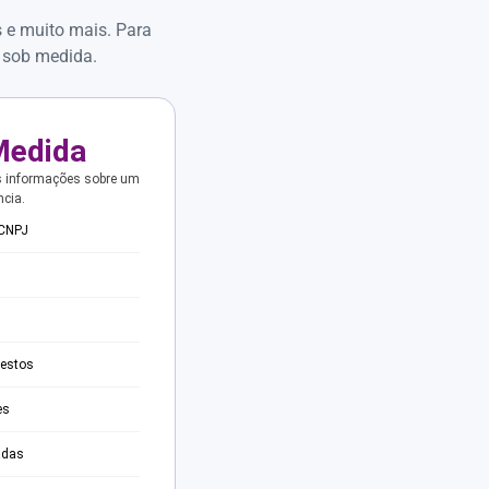
s e muito mais. Para
 sob medida.
Medida
s informações sobre um
ncia.
 CNPJ
testos
es
adas