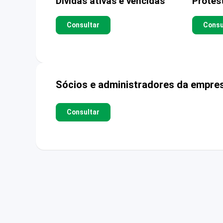
Dívidas ativas e vencidas
Protes
Consultar
Consu
Sócios e administradores da empre
Consultar