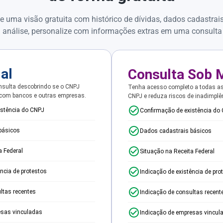
e uma visão gratuita com histórico de dívidas, dados cadastrai
 análise, personalize com informações extras em uma consulta
ial
Consulta Sob 
sulta descobrindo se o CNPJ
Tenha acesso completo a todas a
 com bancos e outras empresas.
CNPJ e reduza riscos de inadimplê
istência do CNPJ
Confirmação de existência do
básicos
Dados cadastrais básicos
a Federal
Situação na Receita Federal
ência de protestos
Indicação de existência de pro
ltas recentes
Indicação de consultas recent
esas vinculadas
Indicação de empresas vincul