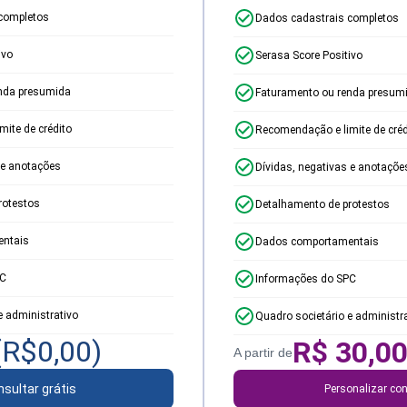
completos
Dados cadastrais completos
ivo
Serasa Score Positivo
nda presumida
Faturamento ou renda presum
ite de crédito
Recomendação e limite de créd
 e anotações
Dívidas, negativas e anotaçõe
rotestos
Detalhamento de protestos
ntais
Dados comportamentais
PC
Informações do SPC
e administrativo
Quadro societário e administr
(R$
0,00
)
R$
30,0
A partir de
sultar grátis
Personalizar con