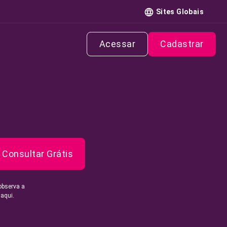
Sites Globais
Acessar
Cadastrar
Consultar Grátis
observa a
 aqui.