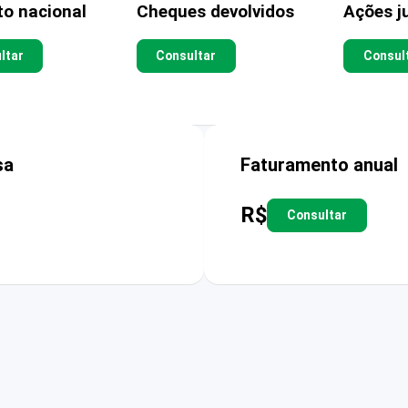
to nacional
Cheques devolvidos
Ações ju
ltar
Consultar
Consul
sa
Faturamento anual
R$
Consultar