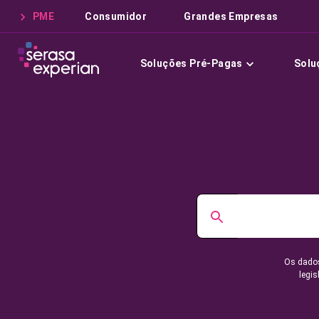
PME
Consumidor
Grandes Empresas
Soluções Pré-Pagas
Solu
Os dados
legis