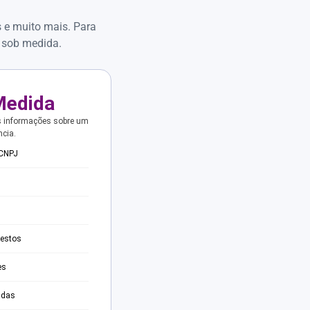
s e muito mais. Para
 sob medida.
Medida
s informações sobre um
ncia.
 CNPJ
testos
es
adas