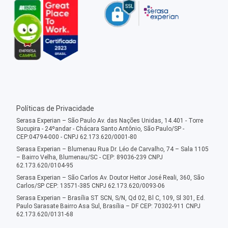
Políticas de Privacidade
Serasa Experian – São Paulo Av. das Nações Unidas, 14.401 - Torre
Sucupira - 24ºandar - Chácara Santo Antônio, São Paulo/SP -
CEP:04794-000 - CNPJ 62.173.620/0001-80
Serasa Experian – Blumenau Rua Dr. Léo de Carvalho, 74 – Sala 1105
– Bairro Velha, Blumenau/SC - CEP: 89036-239 CNPJ
62.173.620/0104-95
Serasa Experian – São Carlos Av. Doutor Heitor José Reali, 360, São
Carlos/SP CEP: 13571-385 CNPJ 62.173.620/0093-06
Serasa Experian – Brasília ST SCN, S/N, Qd 02, Bl C, 109, Sl 301, Ed.
Paulo Sarasate Bairro Asa Sul, Brasília – DF CEP: 70302-911 CNPJ
62.173.620/0131-68