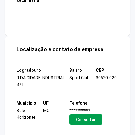
secundária
-
Localização e contato da empresa
Logradouro
Bairro
CEP
R DA CIDADE INDUSTRIAL
Sport Club
30520-020
871
Município
UF
Telefone
Belo
MG
**********
Horizonte
Consultar