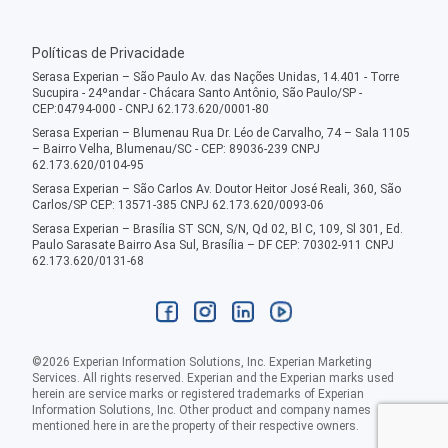
Políticas de Privacidade
Serasa Experian – São Paulo Av. das Nações Unidas, 14.401 - Torre
Sucupira - 24ºandar - Chácara Santo Antônio, São Paulo/SP -
CEP:04794-000 - CNPJ 62.173.620/0001-80
Serasa Experian – Blumenau Rua Dr. Léo de Carvalho, 74 – Sala 1105
– Bairro Velha, Blumenau/SC - CEP: 89036-239 CNPJ
62.173.620/0104-95
Serasa Experian – São Carlos Av. Doutor Heitor José Reali, 360, São
Carlos/SP CEP: 13571-385 CNPJ 62.173.620/0093-06
Serasa Experian – Brasília ST SCN, S/N, Qd 02, Bl C, 109, Sl 301, Ed.
Paulo Sarasate Bairro Asa Sul, Brasília – DF CEP: 70302-911 CNPJ
62.173.620/0131-68
©
2026
Experian Information Solutions, Inc. Experian Marketing
Services. All rights reserved. Experian and the Experian marks used
herein are service marks or registered trademarks of Experian
Information Solutions, Inc. Other product and company names
mentioned here in are the property of their respective owners.