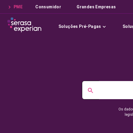
PME
Consumidor
Grandes Empresas
Soluções Pré-Pagas
Solu
Os dados
legis