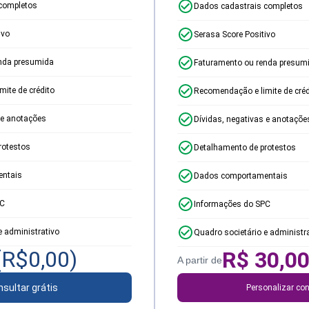
completos
Dados cadastrais completos
ivo
Serasa Score Positivo
nda presumida
Faturamento ou renda presum
ite de crédito
Recomendação e limite de créd
 e anotações
Dívidas, negativas e anotaçõe
rotestos
Detalhamento de protestos
ntais
Dados comportamentais
PC
Informações do SPC
e administrativo
Quadro societário e administr
(R$
0,00
)
R$
30,0
A partir de
sultar grátis
Personalizar con