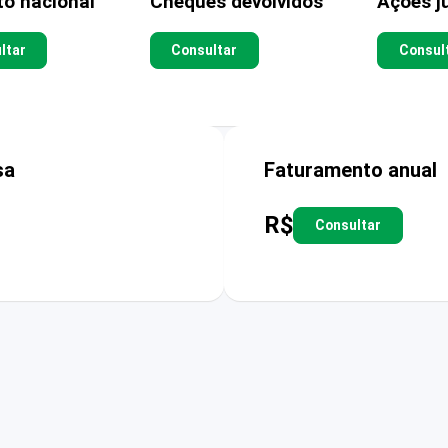
to nacional
Cheques devolvidos
Ações ju
ltar
Consultar
Consul
sa
Faturamento anual
R$
Consultar