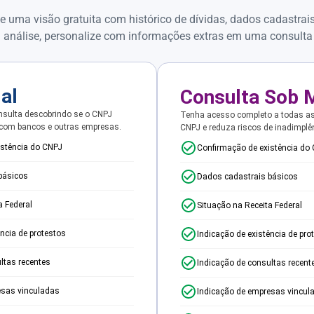
e uma visão gratuita com histórico de dívidas, dados cadastrai
 análise, personalize com informações extras em uma consulta
ial
Consulta Sob 
sulta descobrindo se o CNPJ
Tenha acesso completo a todas a
 com bancos e outras empresas.
CNPJ e reduza riscos de inadimplê
istência do CNPJ
Confirmação de existência do
básicos
Dados cadastrais básicos
a Federal
Situação na Receita Federal
ência de protestos
Indicação de existência de pro
ltas recentes
Indicação de consultas recent
esas vinculadas
Indicação de empresas vincul