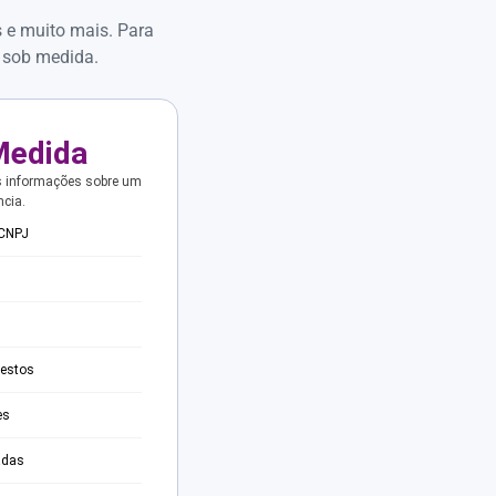
s e muito mais. Para
 sob medida.
Medida
s informações sobre um
ncia.
 CNPJ
testos
es
adas