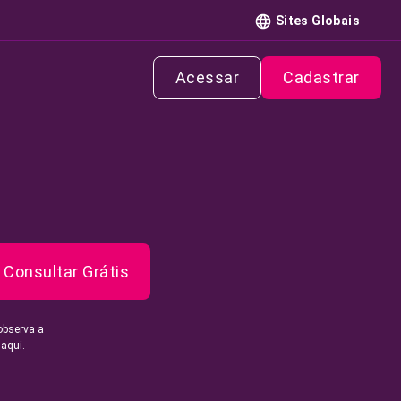
Sites Globais
Acessar
Cadastrar
Consultar Grátis
observa a
 aqui.