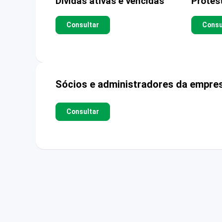
Dívidas ativas e vencidas
Protes
Consultar
Consu
Sócios e administradores da empre
Consultar