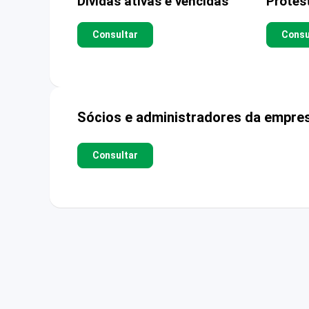
Dívidas ativas e vencidas
Protes
Consultar
Consu
Sócios e administradores da empre
Consultar