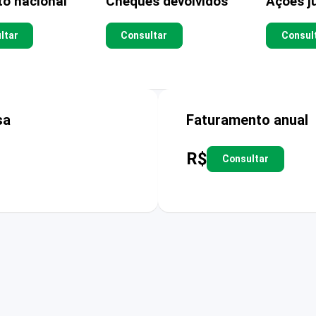
to nacional
Cheques devolvidos
Ações ju
ltar
Consultar
Consul
sa
Faturamento anual
R$
Consultar