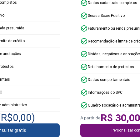
completos
Dados cadastrais completos
ivo
Serasa Score Positivo
nda presumida
Faturamento ou renda presum
ite de crédito
Recomendação e limite de créd
 e anotações
Dívidas, negativas e anotaçõe
rotestos
Detalhamento de protestos
ntais
Dados comportamentais
PC
Informações do SPC
e administrativo
Quadro societário e administr
(R$
0,00
)
R$
30,0
A partir de
sultar grátis
Personalizar con