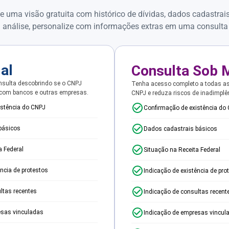
e uma visão gratuita com histórico de dívidas, dados cadastrai
 análise, personalize com informações extras em uma consulta
ial
Consulta Sob 
sulta descobrindo se o CNPJ
Tenha acesso completo a todas a
 com bancos e outras empresas.
CNPJ e reduza riscos de inadimplê
istência do CNPJ
Confirmação de existência do
básicos
Dados cadastrais básicos
a Federal
Situação na Receita Federal
ência de protestos
Indicação de existência de pro
ltas recentes
Indicação de consultas recent
esas vinculadas
Indicação de empresas vincul