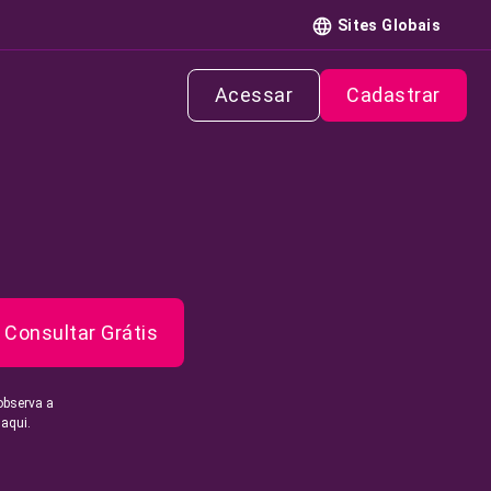
Sites Globais
Acessar
Cadastrar
Consultar Grátis
observa a
 aqui.