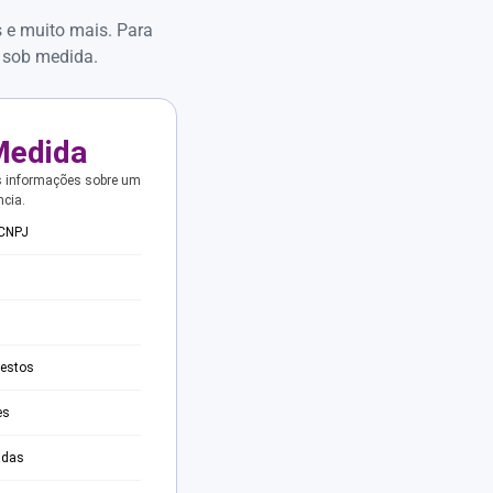
s e muito mais. Para
 sob medida.
Medida
s informações sobre um
ncia.
 CNPJ
testos
es
adas