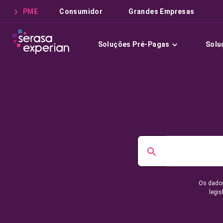
PME
Consumidor
Grandes Empresas
Soluções Pré-Pagas
Solu
Os dados
legis