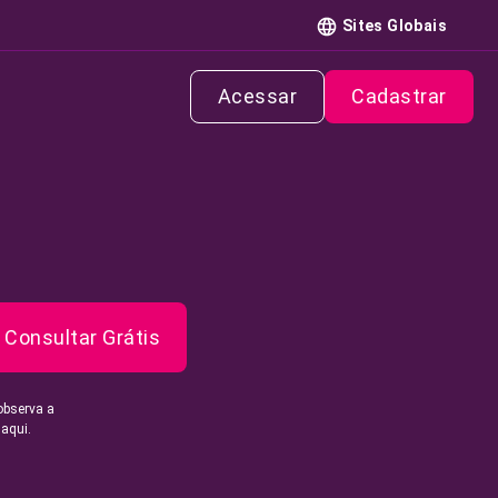
Sites Globais
Acessar
Cadastrar
Consultar Grátis
observa a
 aqui.