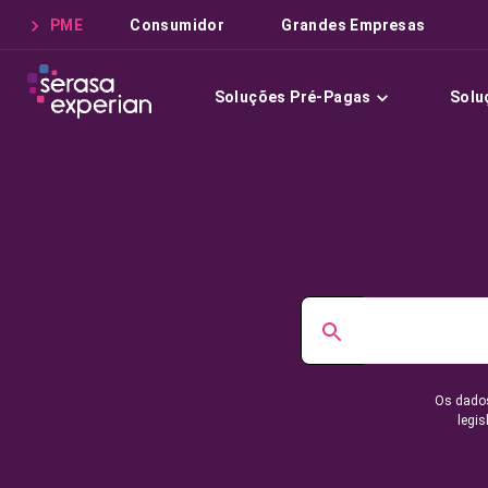
PME
Consumidor
Grandes Empresas
Soluções Pré-Pagas
Solu
Os dados
legis