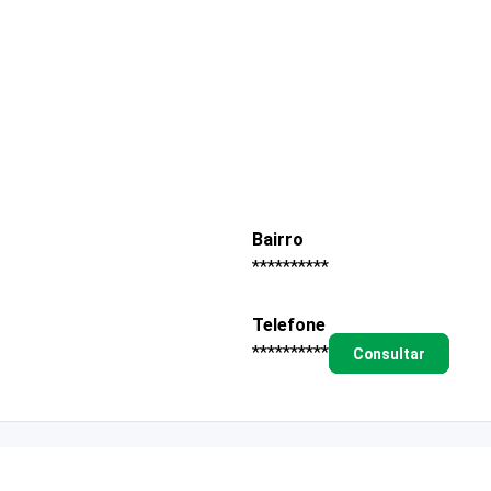
Bairro
**********
Telefone
**********
Consultar