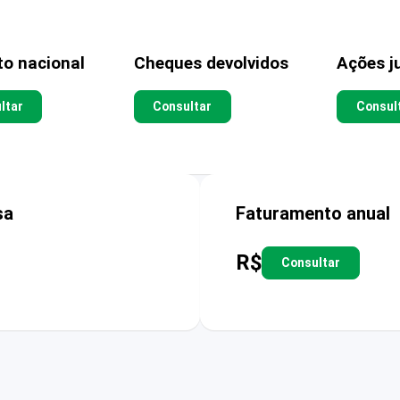
to nacional
Cheques devolvidos
Ações ju
ltar
Consultar
Consul
sa
Faturamento anual
R$
Consultar