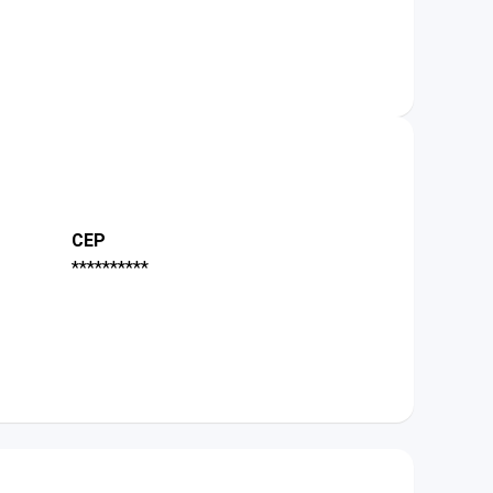
CEP
**********