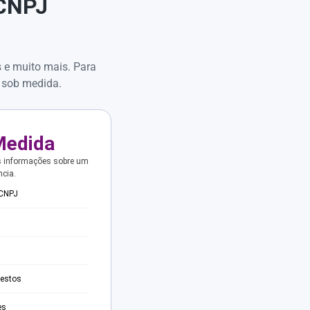
 CNPJ
s e muito mais. Para
 sob medida.
Medida
s informações sobre um
ncia.
 CNPJ
testos
es