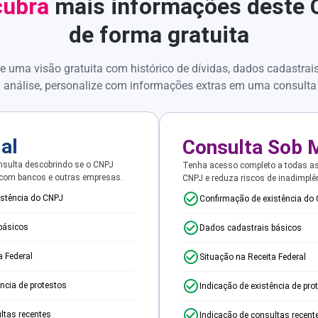
ubra
mais informações deste
de forma gratuita
e uma visão gratuita com histórico de dívidas, dados cadastrai
 análise, personalize com informações extras em uma consulta
ial
Consulta Sob 
sulta descobrindo se o CNPJ
Tenha acesso completo a todas a
 com bancos e outras empresas.
CNPJ e reduza riscos de inadimplê
istência do CNPJ
Confirmação de existência do
básicos
Dados cadastrais básicos
a Federal
Situação na Receita Federal
ência de protestos
Indicação de existência de pro
ltas recentes
Indicação de consultas recent