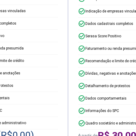
esas vinculadas
Indicação de empresas vincul
completos
Dados cadastrais completos
ivo
Serasa Score Positivo
nda presumida
Faturamento ou renda presum
ite de crédito
Recomendação e limite de créd
 e anotações
Dívidas, negativas e anotaçõe
rotestos
Detalhamento de protestos
ntais
Dados comportamentais
PC
Informações do SPC
e administrativo
Quadro societário e administr
(R$
0,00
)
R$
30,0
A partir de