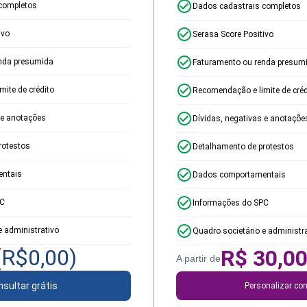
completos
Dados cadastrais completos
ivo
Serasa Score Positivo
nda presumida
Faturamento ou renda presum
ite de crédito
Recomendação e limite de créd
 e anotações
Dívidas, negativas e anotaçõe
rotestos
Detalhamento de protestos
ntais
Dados comportamentais
PC
Informações do SPC
e administrativo
Quadro societário e administr
(R$
0,00
)
R$
30,0
A partir de
sultar grátis
Personalizar con