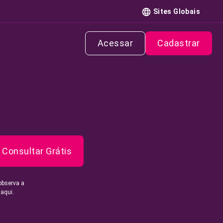
Sites Globais
Acessar
Cadastrar
Consultar Grátis
observa a
 aqui.