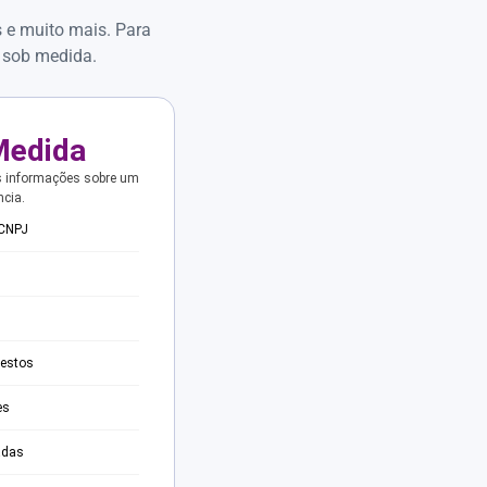
s e muito mais. Para
 sob medida.
Medida
s informações sobre um
ncia.
 CNPJ
testos
es
adas