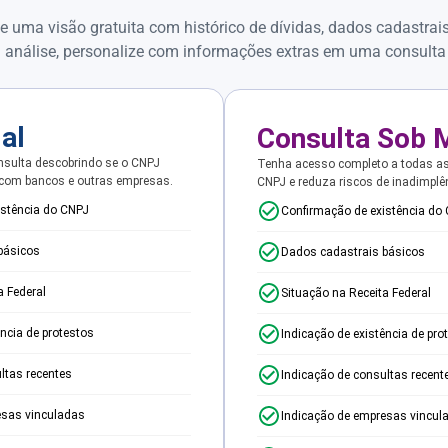
e uma visão gratuita com histórico de dívidas, dados cadastrai
 análise, personalize com informações extras em uma consulta
ial
Consulta Sob 
sulta descobrindo se o CNPJ
Tenha acesso completo a todas a
 com bancos e outras empresas.
CNPJ e reduza riscos de inadimplê
istência do CNPJ
Confirmação de existência do
básicos
Dados cadastrais básicos
a Federal
Situação na Receita Federal
ência de protestos
Indicação de existência de pro
ltas recentes
Indicação de consultas recent
esas vinculadas
Indicação de empresas vincul