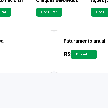
to nacional
Cheques devolvidos
Ações ju
ltar
Consultar
Consul
sa
Faturamento anual
R$
Consultar