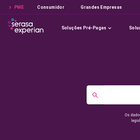
PME
Consumidor
Grandes Empresas
Soluções Pré-Pagas
Solu
Os dados
legis