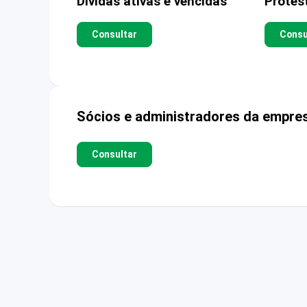
Dívidas ativas e vencidas
Protes
Consultar
Consu
Sócios e administradores da empre
Consultar