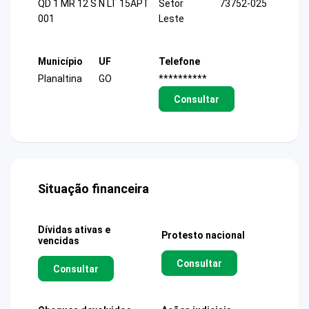
QD 1 MR 12 S N LT 15APT
Setor
73752-025
001
Leste
Município
UF
Telefone
Planaltina
GO
**********
Consultar
Situação financeira
Dívidas ativas e
Protesto nacional
vencidas
Consultar
Consultar