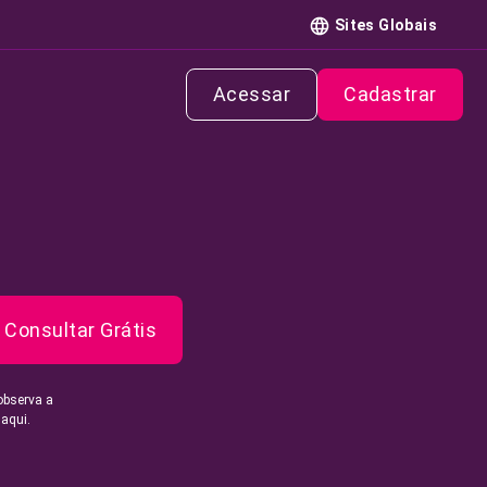
Sites Globais
Acessar
Cadastrar
Consultar Grátis
observa a
 aqui.