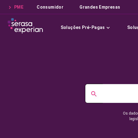
PME
Consumidor
Grandes Empresas
Soluções Pré-Pagas
Solu
Os dados
legis