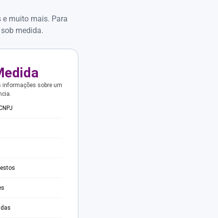
s e muito mais. Para
 sob medida.
Medida
s informações sobre um
ncia.
 CNPJ
testos
es
adas