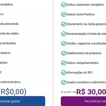
completos
Dados cadastrais completos
ivo
Serasa Score Positivo
nda presumida
Faturamento ou renda presum
ite de crédito
Recomendação e limite de créd
 e anotações
Dívidas, negativas e anotaçõe
rotestos
Detalhamento de protestos
ntais
Dados comportamentais
PC
Informações do SPC
e administrativo
Quadro societário e administr
(R$
0,00
)
R$
30,0
A partir de
sultar grátis
Personalizar con