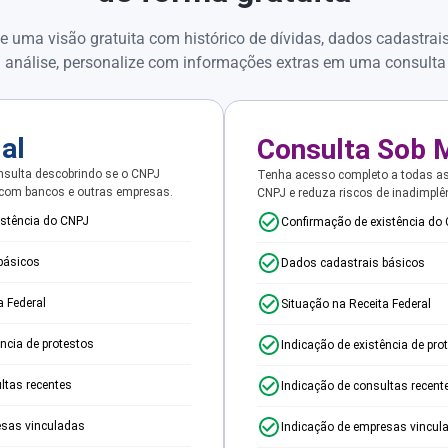
e uma visão gratuita com histórico de dívidas, dados cadastrai
 análise, personalize com informações extras em uma consulta
ial
Consulta Sob 
sulta descobrindo se o CNPJ
Tenha acesso completo a todas a
 com bancos e outras empresas.
CNPJ e reduza riscos de inadimplê
istência do CNPJ
Confirmação de existência do
básicos
Dados cadastrais básicos
a Federal
Situação na Receita Federal
ência de protestos
Indicação de existência de pro
ltas recentes
Indicação de consultas recent
esas vinculadas
Indicação de empresas vincul