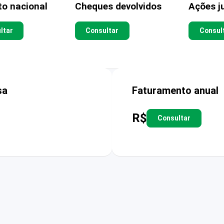
to nacional
Cheques devolvidos
Ações ju
ltar
Consultar
Consul
sa
Faturamento anual
R$
Consultar