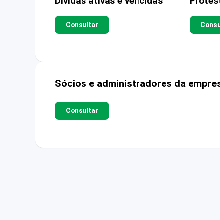
Dívidas ativas e vencidas
Protes
Consultar
Consu
Sócios e administradores da empre
Consultar