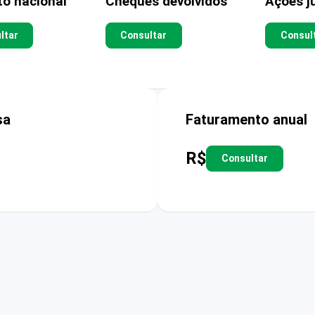
to nacional
Cheques devolvidos
Ações ju
ltar
Consultar
Consul
sa
Faturamento anual
R$
Consultar