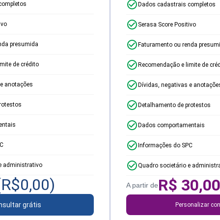
completos
Dados cadastrais completos
ivo
Serasa Score Positivo
nda presumida
Faturamento ou renda presum
ite de crédito
Recomendação e limite de créd
 e anotações
Dívidas, negativas e anotaçõe
rotestos
Detalhamento de protestos
ntais
Dados comportamentais
PC
Informações do SPC
e administrativo
Quadro societário e administr
(R$
0,00
)
R$
30,0
A partir de
sultar grátis
Personalizar con