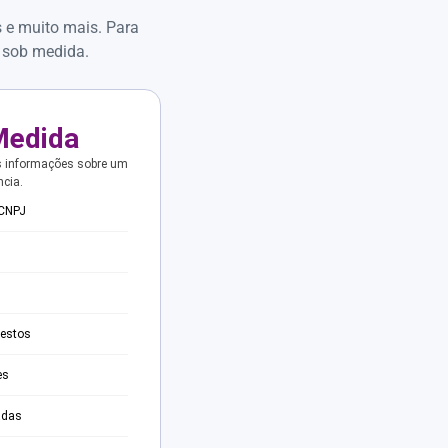
s e muito mais. Para
 sob medida.
Medida
s informações sobre um
ncia.
 CNPJ
testos
es
adas