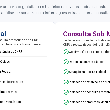
e uma visão gratuita com histórico de dívidas, dados cadastrai
 análise, personalize com informações extras em uma consulta
ial
Consulta Sob 
sulta descobrindo se o CNPJ
Tenha acesso completo a todas a
 com bancos e outras empresas.
CNPJ e reduza riscos de inadimplê
istência do CNPJ
Confirmação de existência do
básicos
Dados cadastrais básicos
a Federal
Situação na Receita Federal
ência de protestos
Indicação de existência de pro
ltas recentes
Indicação de consultas recent
esas vinculadas
Indicação de empresas vincul