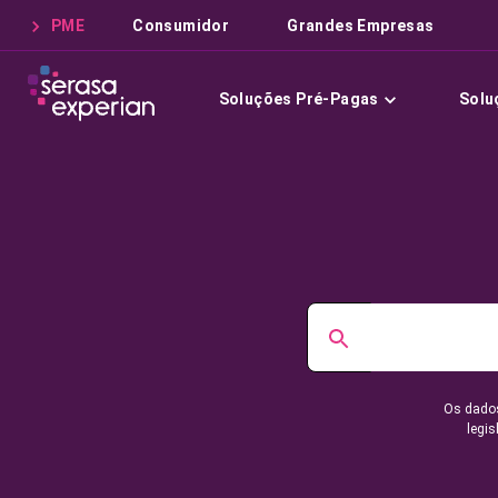
PME
Consumidor
Grandes Empresas
Soluções Pré-Pagas
Solu
Os dados
legis