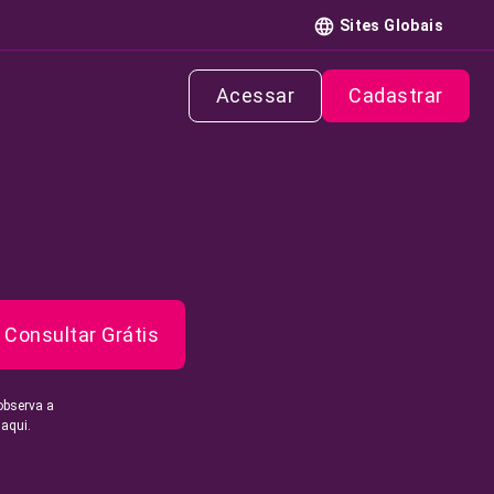
Sites Globais
Acessar
Cadastrar
Consultar Grátis
observa a
 aqui.