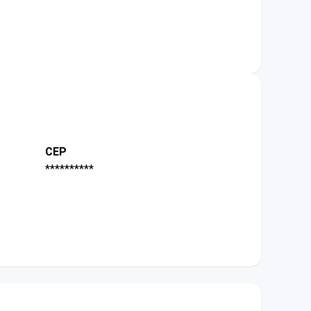
CEP
**********