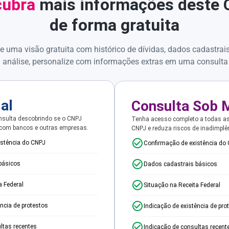
ubra
mais informações deste
de forma gratuita
e uma visão gratuita com histórico de dívidas, dados cadastrai
 análise, personalize com informações extras em uma consulta
ial
Consulta Sob 
sulta descobrindo se o CNPJ
Tenha acesso completo a todas a
 com bancos e outras empresas.
CNPJ e reduza riscos de inadimplê
istência do CNPJ
Confirmação de existência do
básicos
Dados cadastrais básicos
a Federal
Situação na Receita Federal
ência de protestos
Indicação de existência de pro
ltas recentes
Indicação de consultas recent