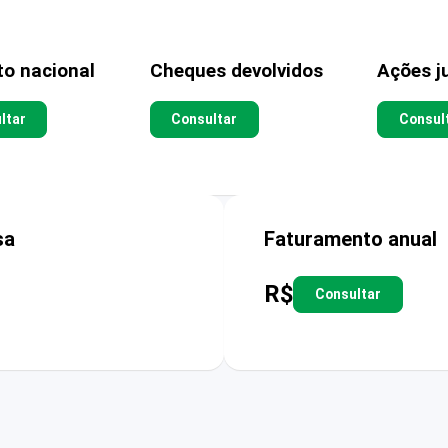
to nacional
Cheques devolvidos
Ações ju
ltar
Consultar
Consul
sa
Faturamento anual
R$
Consultar