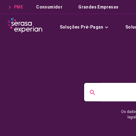
PME
Consumidor
Grandes Empresas
Soluções Pré-Pagas
Solu
Os dados
legis