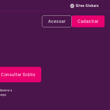
Sites Globais
Acessar
Cadastrar
Consultar Grátis
observa a
 aqui.