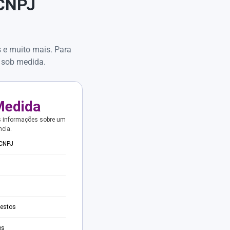
 CNPJ
s e muito mais. Para
 sob medida.
Medida
s informações sobre um
ncia.
 CNPJ
testos
es