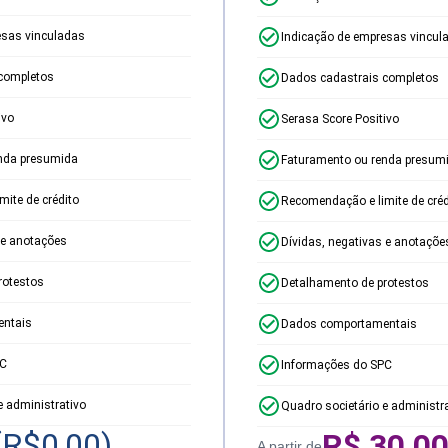
esas vinculadas
Indicação de empresas vincul
completos
Dados cadastrais completos
ivo
Serasa Score Positivo
nda presumida
Faturamento ou renda presum
ite de crédito
Recomendação e limite de créd
 e anotações
Dívidas, negativas e anotaçõe
rotestos
Detalhamento de protestos
ntais
Dados comportamentais
PC
Informações do SPC
e administrativo
Quadro societário e administr
(R$
0,00
)
R$
30,0
A partir de