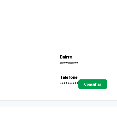
Bairro
**********
Telefone
**********
Consultar