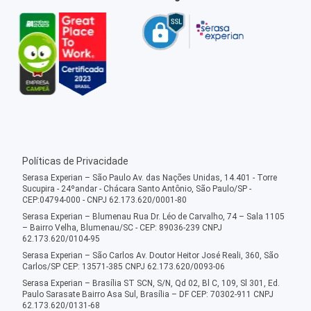
Políticas de Privacidade
Serasa Experian – São Paulo Av. das Nações Unidas, 14.401 - Torre
Sucupira - 24ºandar - Chácara Santo Antônio, São Paulo/SP -
CEP:04794-000 - CNPJ 62.173.620/0001-80
Serasa Experian – Blumenau Rua Dr. Léo de Carvalho, 74 – Sala 1105
– Bairro Velha, Blumenau/SC - CEP: 89036-239 CNPJ
62.173.620/0104-95
Serasa Experian – São Carlos Av. Doutor Heitor José Reali, 360, São
Carlos/SP CEP: 13571-385 CNPJ 62.173.620/0093-06
Serasa Experian – Brasília ST SCN, S/N, Qd 02, Bl C, 109, Sl 301, Ed.
Paulo Sarasate Bairro Asa Sul, Brasília – DF CEP: 70302-911 CNPJ
62.173.620/0131-68