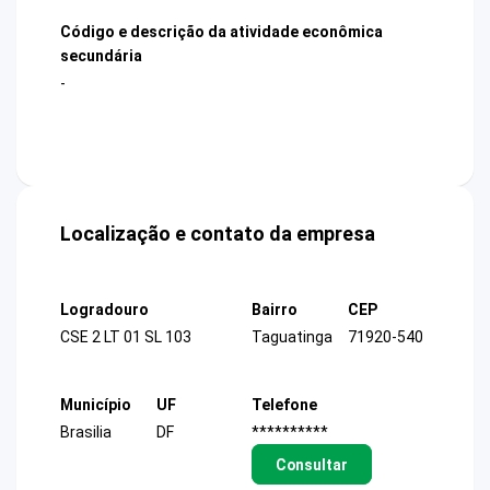
Código e descrição da atividade econômica
secundária
-
Localização e contato da empresa
Logradouro
Bairro
CEP
CSE 2 LT 01 SL 103
Taguatinga
71920-540
Município
UF
Telefone
Brasilia
DF
**********
Consultar