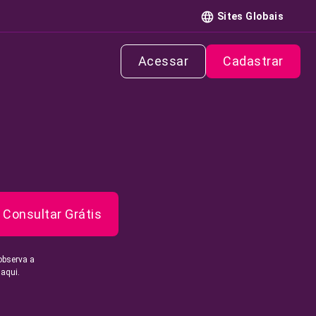
Sites Globais
Acessar
Cadastrar
Consultar Grátis
observa a
 aqui.