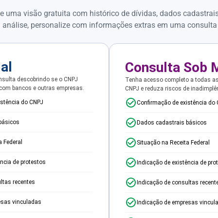
e uma visão gratuita com histórico de dívidas, dados cadastrai
 análise, personalize com informações extras em uma consulta
ial
Consulta Sob 
sulta descobrindo se o CNPJ
Tenha acesso completo a todas a
 com bancos e outras empresas.
CNPJ e reduza riscos de inadimplê
istência do CNPJ
Confirmação de existência do
básicos
Dados cadastrais básicos
a Federal
Situação na Receita Federal
ência de protestos
Indicação de existência de pro
ltas recentes
Indicação de consultas recent
esas vinculadas
Indicação de empresas vincul