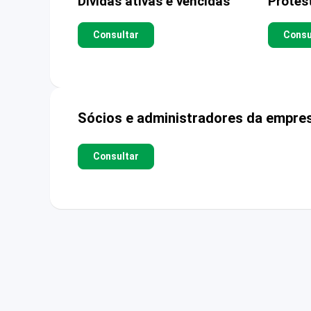
Dívidas ativas e vencidas
Protes
Consultar
Consu
Sócios e administradores da empre
Consultar