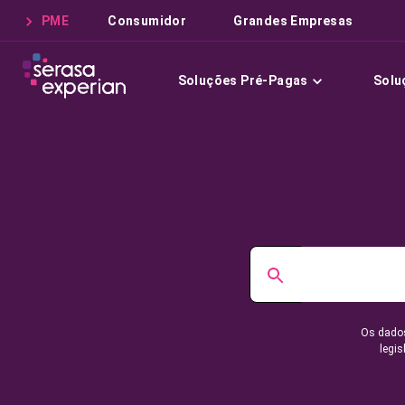
PME
Consumidor
Grandes Empresas
Soluções Pré-Pagas
Solu
Os dados
legis