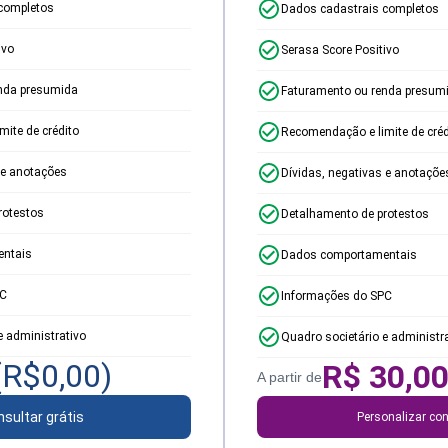
completos
Dados cadastrais completos
ivo
Serasa Score Positivo
nda presumida
Faturamento ou renda presum
ite de crédito
Recomendação e limite de créd
 e anotações
Dívidas, negativas e anotaçõe
rotestos
Detalhamento de protestos
ntais
Dados comportamentais
PC
Informações do SPC
e administrativo
Quadro societário e administr
(R$
0,00
)
R$
30,0
A partir de
sultar grátis
Personalizar con