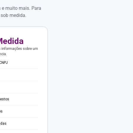
s e muito mais. Para
 sob medida.
Medida
s informações sobre um
ncia.
 CNPJ
testos
es
adas