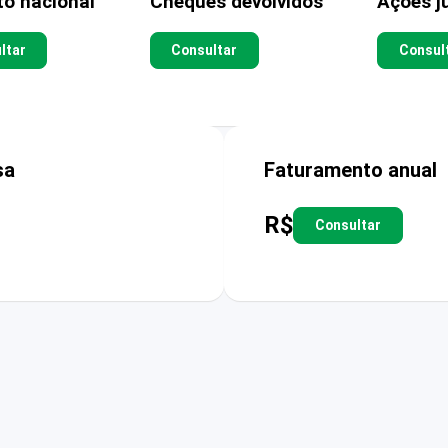
to nacional
Cheques devolvidos
Ações ju
ltar
Consultar
Consul
sa
Faturamento anual
R$
Consultar