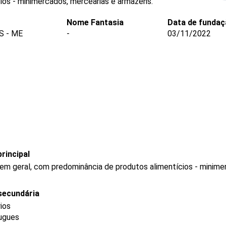
ios - minimercados, mercearias e armazéns.
Nome Fantasia
Data de fundaç
S - ME
-
03/11/2022
rincipal
 em geral, com predominância de produtos alimentícios - minim
secundária
rios
ougues