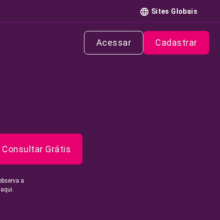
Sites Globais
Acessar
Cadastrar
Consultar Grátis
observa a
 aqui.