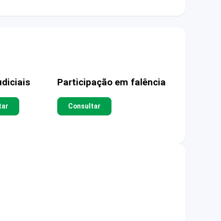
diciais
Participação em falência
tar
Consultar