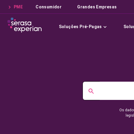
PME
Consumidor
Grandes Empresas
Soluções Pré-Pagas
Solu
Os dados
legis