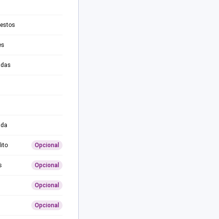
testos
es
adas
ida
ito
Opcional
s
Opcional
Opcional
Opcional