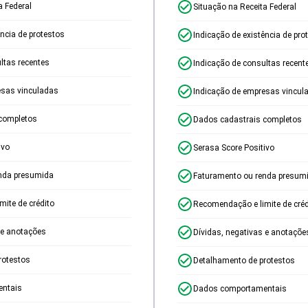
a Federal
Situação na Receita Federal
ência de protestos
Indicação de existência de pro
ltas recentes
Indicação de consultas recent
esas vinculadas
Indicação de empresas vincul
completos
Dados cadastrais completos
ivo
Serasa Score Positivo
nda presumida
Faturamento ou renda presum
ite de crédito
Recomendação e limite de créd
 e anotações
Dívidas, negativas e anotaçõe
rotestos
Detalhamento de protestos
ntais
Dados comportamentais