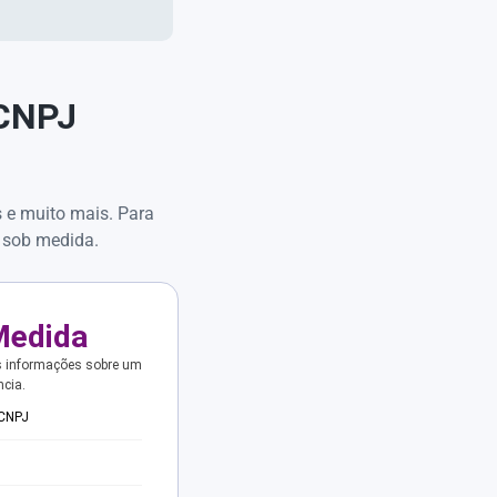
 CNPJ
s e muito mais. Para
 sob medida.
Medida
s informações sobre um
ncia.
 CNPJ