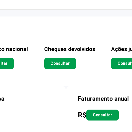
to nacional
Cheques devolvidos
Ações ju
ltar
Consultar
Consul
sa
Faturamento anual
R$
Consultar