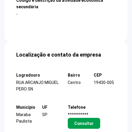
Código e descrição da atividade econômica
secundária
-
Localização e contato da empresa
Logradouro
Bairro
CEP
RUA ARCANJO MIGUEL
Centro
19430-005
PERO SN
Município
UF
Telefone
Maraba
SP
**********
Paulista
Consultar