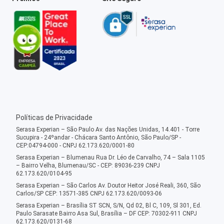
Políticas de Privacidade
Serasa Experian – São Paulo Av. das Nações Unidas, 14.401 - Torre
Sucupira - 24ºandar - Chácara Santo Antônio, São Paulo/SP -
CEP:04794-000 - CNPJ 62.173.620/0001-80
Serasa Experian – Blumenau Rua Dr. Léo de Carvalho, 74 – Sala 1105
– Bairro Velha, Blumenau/SC - CEP: 89036-239 CNPJ
62.173.620/0104-95
Serasa Experian – São Carlos Av. Doutor Heitor José Reali, 360, São
Carlos/SP CEP: 13571-385 CNPJ 62.173.620/0093-06
Serasa Experian – Brasília ST SCN, S/N, Qd 02, Bl C, 109, Sl 301, Ed.
Paulo Sarasate Bairro Asa Sul, Brasília – DF CEP: 70302-911 CNPJ
62.173.620/0131-68