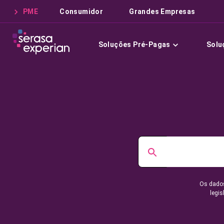
PME
Consumidor
Grandes Empresas
Soluções Pré-Pagas
Solu
Os dados
legis