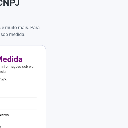
 CNPJ
s e muito mais. Para
 sob medida.
Medida
s informações sobre um
ncia.
 CNPJ
testos
es