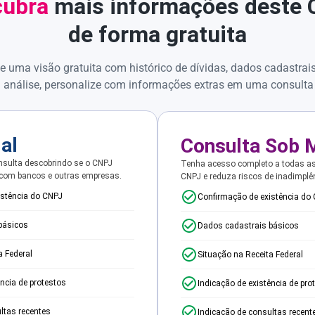
ubra
mais informações deste
de forma gratuita
e uma visão gratuita com histórico de dívidas, dados cadastrai
 análise, personalize com informações extras em uma consulta
ial
Consulta Sob 
sulta descobrindo se o CNPJ
Tenha acesso completo a todas a
 com bancos e outras empresas.
CNPJ e reduza riscos de inadimplê
istência do CNPJ
Confirmação de existência do
básicos
Dados cadastrais básicos
a Federal
Situação na Receita Federal
ência de protestos
Indicação de existência de pro
ltas recentes
Indicação de consultas recent