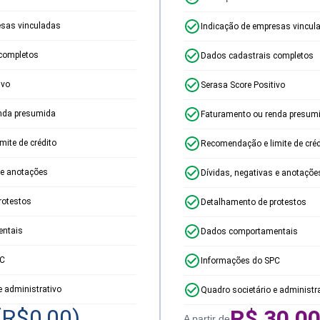
esas vinculadas
Indicação de empresas vincul
completos
Dados cadastrais completos
ivo
Serasa Score Positivo
nda presumida
Faturamento ou renda presum
ite de crédito
Recomendação e limite de créd
 e anotações
Dívidas, negativas e anotaçõe
rotestos
Detalhamento de protestos
ntais
Dados comportamentais
PC
Informações do SPC
e administrativo
Quadro societário e administr
(R$
0,00
)
R$
30,0
A partir de