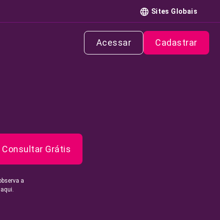
Sites Globais
Acessar
Cadastrar
Consultar Grátis
observa a
 aqui.