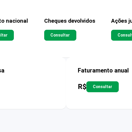
to nacional
Cheques devolvidos
Ações ju
ltar
Consultar
Consul
sa
Faturamento anual
R$
Consultar