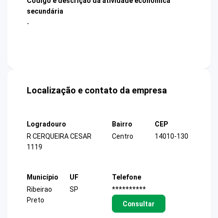
Código e descrição da atividade econômica
secundária
-
Localização e contato da empresa
Logradouro
Bairro
CEP
R CERQUEIRA CESAR
Centro
14010-130
1119
Município
UF
Telefone
Ribeirao
SP
**********
Preto
Consultar