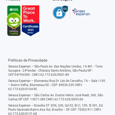
Políticas de Privacidade
Serasa Experian – São Paulo Av. das Nações Unidas, 14.401 - Torre
Sucupira - 24ºandar - Chácara Santo Antônio, São Paulo/SP -
CEP:04794-000 - CNPJ 62.173.620/0001-80
Serasa Experian – Blumenau Rua Dr. Léo de Carvalho, 74 – Sala 1105
– Bairro Velha, Blumenau/SC - CEP: 89036-239 CNPJ
62.173.620/0104-95
Serasa Experian – São Carlos Av. Doutor Heitor José Reali, 360, São
Carlos/SP CEP: 13571-385 CNPJ 62.173.620/0093-06
Serasa Experian – Brasília ST SCN, S/N, Qd 02, Bl C, 109, Sl 301, Ed.
Paulo Sarasate Bairro Asa Sul, Brasília – DF CEP: 70302-911 CNPJ
62.173.620/0131-68