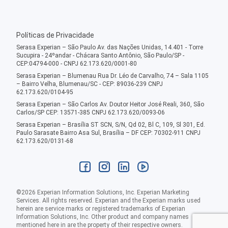
Políticas de Privacidade
Serasa Experian – São Paulo Av. das Nações Unidas, 14.401 - Torre
Sucupira - 24ºandar - Chácara Santo Antônio, São Paulo/SP -
CEP:04794-000 - CNPJ 62.173.620/0001-80
Serasa Experian – Blumenau Rua Dr. Léo de Carvalho, 74 – Sala 1105
– Bairro Velha, Blumenau/SC - CEP: 89036-239 CNPJ
62.173.620/0104-95
Serasa Experian – São Carlos Av. Doutor Heitor José Reali, 360, São
Carlos/SP CEP: 13571-385 CNPJ 62.173.620/0093-06
Serasa Experian – Brasília ST SCN, S/N, Qd 02, Bl C, 109, Sl 301, Ed.
Paulo Sarasate Bairro Asa Sul, Brasília – DF CEP: 70302-911 CNPJ
62.173.620/0131-68
©
2026
Experian Information Solutions, Inc. Experian Marketing
Services. All rights reserved. Experian and the Experian marks used
herein are service marks or registered trademarks of Experian
Information Solutions, Inc. Other product and company names
mentioned here in are the property of their respective owners.