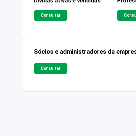
Dívidas ativas e vencidas
Protes
Consultar
Consu
Sócios e administradores da empre
Consultar