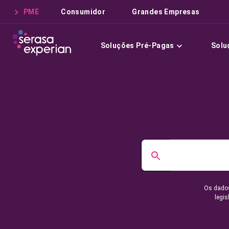
PME
Consumidor
Grandes Empresas
Soluções Pré-Pagas
Solu
Os dados
legis