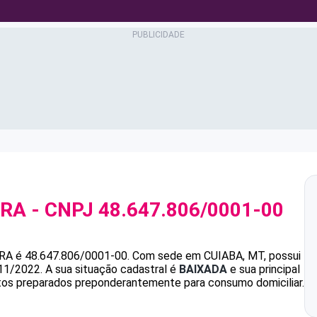
IRA
- CNPJ
48.647.806/0001-00
IRA
é
48.647.806/0001-00
.
Com sede em CUIABA, MT, possui
/11/2022.
A sua situação cadastral é
BAIXADA
e sua principal
tos preparados preponderantemente para consumo domiciliar.