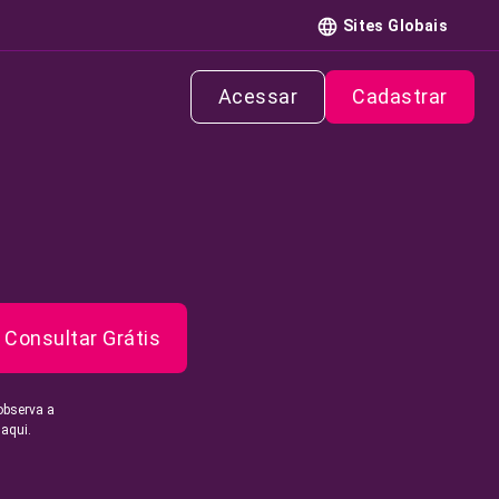
Sites Globais
Acessar
Cadastrar
Consultar Grátis
observa a
 aqui.