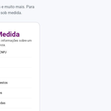
s e muito mais. Para
 sob medida.
Medida
s informações sobre um
ncia.
 CNPJ
testos
es
adas