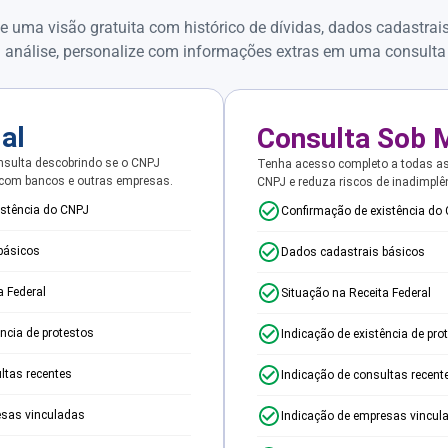
e uma visão gratuita com histórico de dívidas, dados cadastrai
 análise, personalize com informações extras em uma consulta
ial
Consulta Sob 
sulta descobrindo se o CNPJ
Tenha acesso completo a todas a
 com bancos e outras empresas.
CNPJ e reduza riscos de inadimplê
istência do CNPJ
Confirmação de existência do
básicos
Dados cadastrais básicos
a Federal
Situação na Receita Federal
ência de protestos
Indicação de existência de pro
ltas recentes
Indicação de consultas recent
esas vinculadas
Indicação de empresas vincul