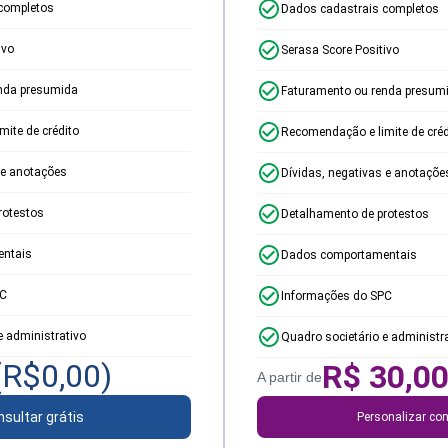
completos
Dados cadastrais completos
ivo
Serasa Score Positivo
nda presumida
Faturamento ou renda presum
ite de crédito
Recomendação e limite de créd
 e anotações
Dívidas, negativas e anotaçõe
rotestos
Detalhamento de protestos
ntais
Dados comportamentais
PC
Informações do SPC
e administrativo
Quadro societário e administr
(R$
0,00
)
R$
30,0
A partir de
sultar grátis
Personalizar con