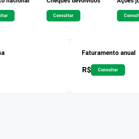
to nacional
Cheques devolvidos
Ações ju
ltar
Consultar
Consul
sa
Faturamento anual
R$
Consultar