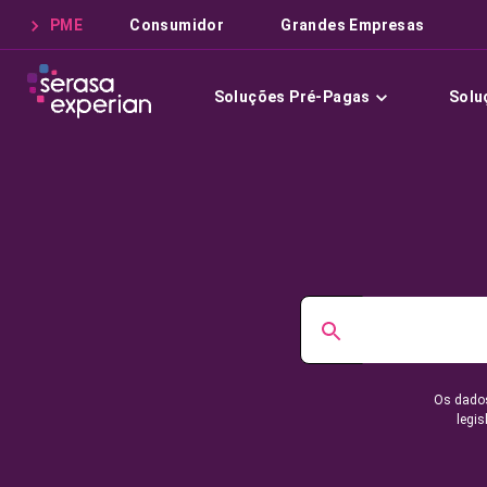
PME
Consumidor
Grandes Empresas
Soluções Pré-Pagas
Solu
Os dados
legis