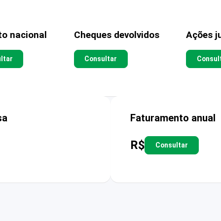
to nacional
Cheques devolvidos
Ações ju
ltar
Consultar
Consul
sa
Faturamento anual
R$
Consultar