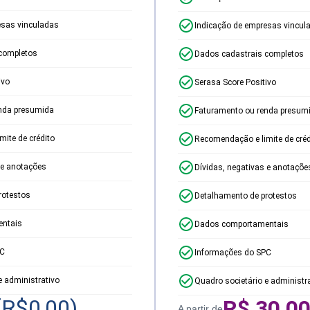
esas vinculadas
Indicação de empresas vincul
completos
Dados cadastrais completos
ivo
Serasa Score Positivo
nda presumida
Faturamento ou renda presum
ite de crédito
Recomendação e limite de créd
 e anotações
Dívidas, negativas e anotaçõe
rotestos
Detalhamento de protestos
ntais
Dados comportamentais
PC
Informações do SPC
e administrativo
Quadro societário e administr
(R$
0,00
)
R$
30,0
A partir de