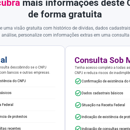
ubra
mais informações deste
de forma gratuita
e uma visão gratuita com histórico de dívidas, dados cadastrai
 análise, personalize com informações extras em uma consulta
ial
Consulta Sob 
sulta descobrindo se o CNPJ
Tenha acesso completo a todas a
 com bancos e outras empresas.
CNPJ e reduza riscos de inadimplê
istência do CNPJ
Confirmação de existência do
básicos
Dados cadastrais básicos
a Federal
Situação na Receita Federal
ência de protestos
Indicação de existência de pro
ltas recentes
Indicação de consultas recent