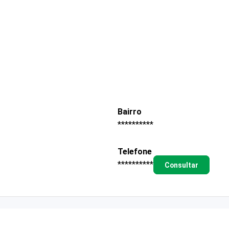
Bairro
**********
Telefone
**********
Consultar