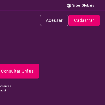
Sites Globais
Acessar
Cadastrar
Consultar Grátis
observa a
 aqui.