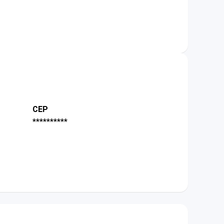
CEP
**********