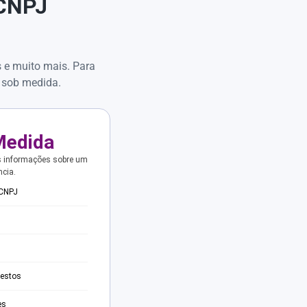
 CNPJ
s e muito mais. Para
 sob medida.
Medida
s informações sobre um
ncia.
 CNPJ
testos
es