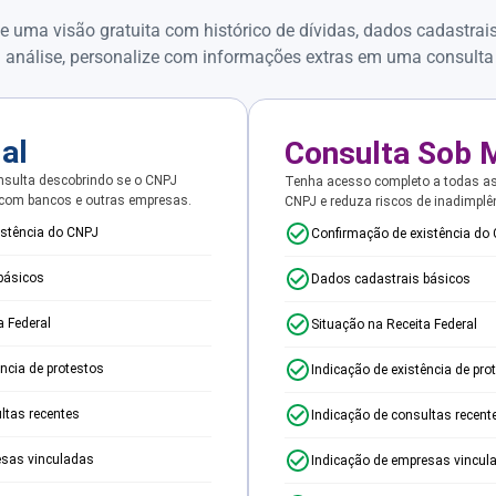
e uma visão gratuita com histórico de dívidas, dados cadastrai
 análise, personalize com informações extras em uma consulta
ial
Consulta Sob 
sulta descobrindo se o CNPJ
Tenha acesso completo a todas a
 com bancos e outras empresas.
CNPJ e reduza riscos de inadimplê
istência do CNPJ
Confirmação de existência do
básicos
Dados cadastrais básicos
a Federal
Situação na Receita Federal
ência de protestos
Indicação de existência de pro
ltas recentes
Indicação de consultas recent
esas vinculadas
Indicação de empresas vincul