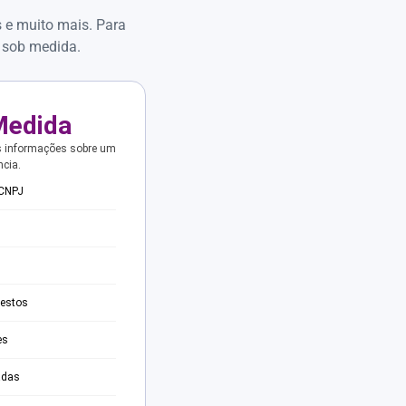
s e muito mais. Para
 sob medida.
Medida
s informações sobre um
ncia.
 CNPJ
testos
es
adas