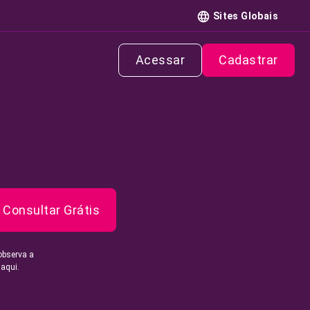
Sites Globais
Acessar
Cadastrar
Consultar Grátis
observa a
 aqui.