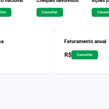
to nacional
Cheques devolvidos
Ações ju
ltar
Consultar
Consul
sa
Faturamento anual
R$
Consultar