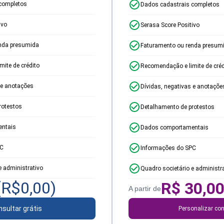
completos
Dados cadastrais completos
ivo
Serasa Score Positivo
nda presumida
Faturamento ou renda presum
ite de crédito
Recomendação e limite de créd
 e anotações
Dívidas, negativas e anotaçõe
rotestos
Detalhamento de protestos
ntais
Dados comportamentais
PC
Informações do SPC
e administrativo
Quadro societário e administr
(R$
0,00
)
R$
30,0
A partir de
sultar grátis
Personalizar con