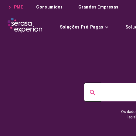
PME
Consumidor
Grandes Empresas
Soluções Pré-Pagas
Solu
Os dados
legis