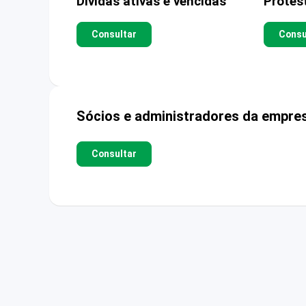
Dívidas ativas e vencidas
Protes
Consultar
Consu
Sócios e administradores da empre
Consultar