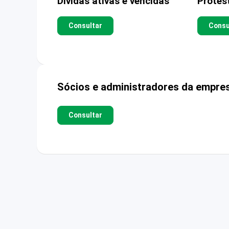
Dívidas ativas e vencidas
Protes
Consultar
Consu
Sócios e administradores da empre
Consultar