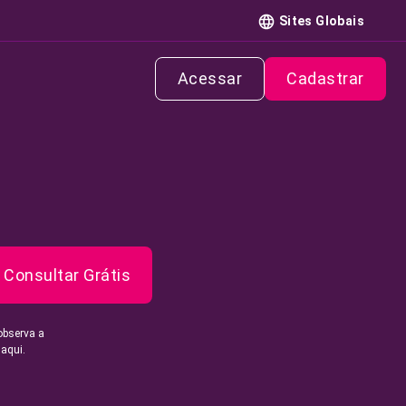
Sites Globais
Acessar
Cadastrar
Consultar Grátis
observa a
 aqui.