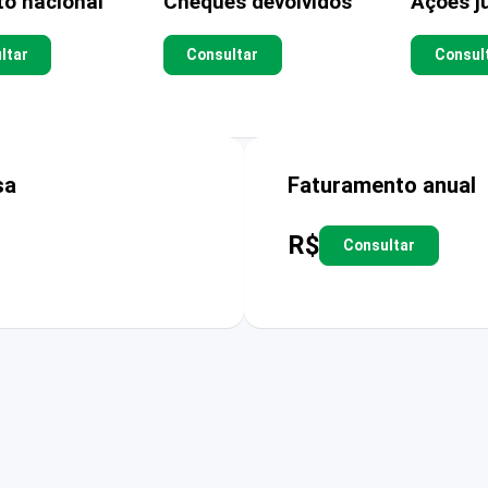
to nacional
Cheques devolvidos
Ações ju
ltar
Consultar
Consul
sa
Faturamento anual
R$
Consultar