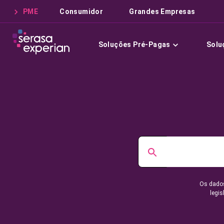
PME
Consumidor
Grandes Empresas
Soluções Pré-Pagas
Solu
Os dados
legis