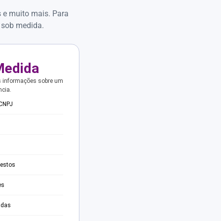
s e muito mais. Para
 sob medida.
Medida
s informações sobre um
ncia.
 CNPJ
testos
es
adas