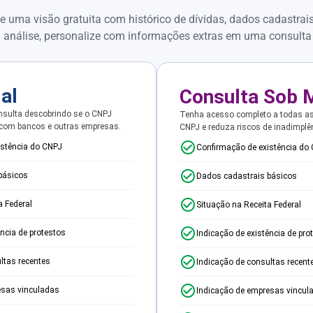
e uma visão gratuita com histórico de dívidas, dados cadastrai
 análise, personalize com informações extras em uma consulta
ial
Consulta Sob 
sulta descobrindo se o CNPJ
Tenha acesso completo a todas a
 com bancos e outras empresas.
CNPJ e reduza riscos de inadimplê
istência do CNPJ
Confirmação de existência do
básicos
Dados cadastrais básicos
a Federal
Situação na Receita Federal
ência de protestos
Indicação de existência de pro
ltas recentes
Indicação de consultas recent
esas vinculadas
Indicação de empresas vincul