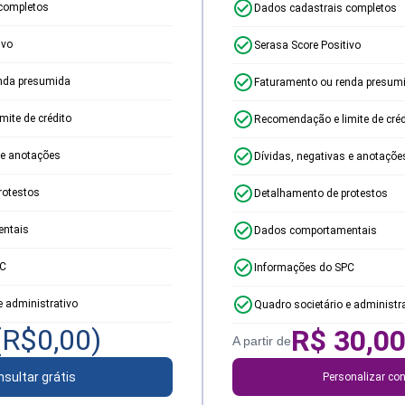
completos
Dados cadastrais completos
ivo
Serasa Score Positivo
nda presumida
Faturamento ou renda presum
ite de crédito
Recomendação e limite de créd
 e anotações
Dívidas, negativas e anotaçõe
rotestos
Detalhamento de protestos
ntais
Dados comportamentais
PC
Informações do SPC
e administrativo
Quadro societário e administr
(R$
0,00
)
R$
30,0
A partir de
sultar grátis
Personalizar con