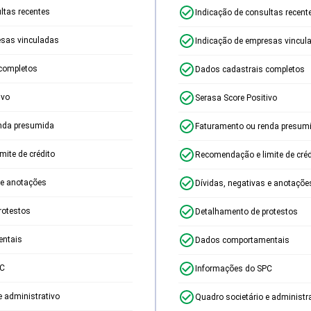
ltas recentes
Indicação de consultas recent
esas vinculadas
Indicação de empresas vincul
completos
Dados cadastrais completos
ivo
Serasa Score Positivo
nda presumida
Faturamento ou renda presum
ite de crédito
Recomendação e limite de créd
 e anotações
Dívidas, negativas e anotaçõe
rotestos
Detalhamento de protestos
ntais
Dados comportamentais
PC
Informações do SPC
e administrativo
Quadro societário e administr