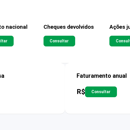
to nacional
Cheques devolvidos
Ações ju
ltar
Consultar
Consul
sa
Faturamento anual
R$
Consultar