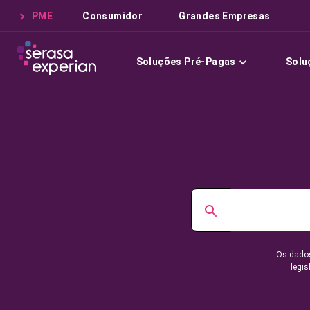
PME
Consumidor
Grandes Empresas
Soluções Pré-Pagas
Solu
Os dados
legis