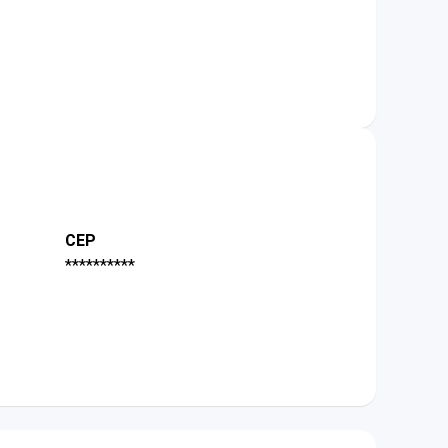
CEP
**********