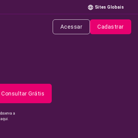
Sites Globais
Acessar
Cadastrar
Consultar Grátis
observa a
 aqui.