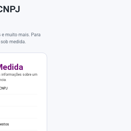
 CNPJ
s e muito mais. Para
 sob medida.
Medida
s informações sobre um
ncia.
 CNPJ
testos